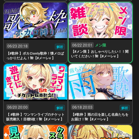
6】
06/22 20:01
メン限
06/23 20:18
解析
【#メン限 】おしゃべりしたい！！聞
【#歌枠 】ボカロonly歌枠！懐メロば
いてください！🌺【#メーレv 】
っかりだよん！🌺【#メーレv 】
06/20 20:00
06/18 20:03
解析
解析
【 #歌枠 】ワンマンライブのチケット
【#歌枠 】雨の日を楽しむ名曲たちを
販売耐久！目標5枚！🌺【#メーレv 】
お届け！🌺【#メーレv 】