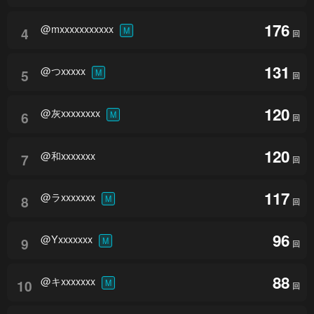
176
@mxxxxxxxxxxx
4
M
回
131
@つxxxxx
5
M
回
120
@灰xxxxxxxx
6
M
回
120
@和xxxxxxx
7
回
117
@ラxxxxxxx
8
M
回
96
@Yxxxxxxx
9
M
回
88
@キxxxxxxx
10
M
回