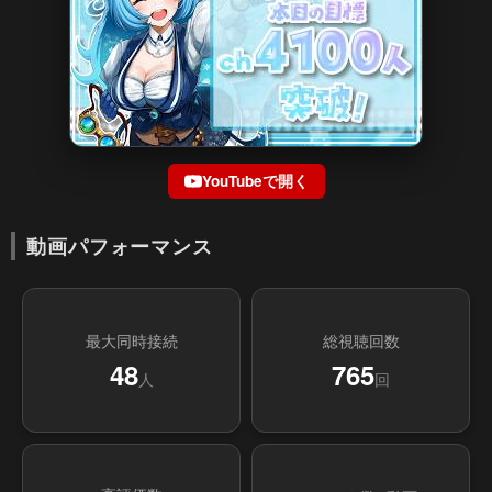
YouTubeで開く
動画パフォーマンス
最大同時接続
総視聴回数
48
765
人
回