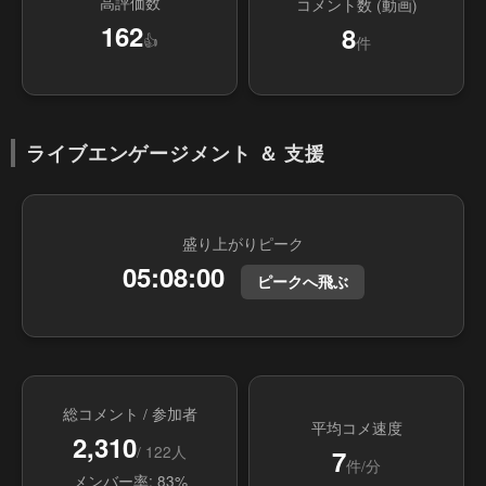
高評価数
コメント数 (動画)
162
8
👍
件
ライブエンゲージメント ＆ 支援
盛り上がりピーク
05:08:00
ピークへ飛ぶ
総コメント / 参加者
平均コメ速度
2,310
/ 122人
7
件/分
メンバー率: 83%