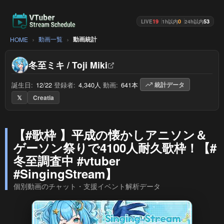
19
0
53
LIVE
1h以内
24h以内
動画一覧
動画統計
HOME
冬至ミキ / Toji Miki
誕生日:
12/22
/
登録者:
4,340人
/
動画:
641本
/
統計データ
𝕏
Creatia
【#歌枠 】平成の懐かしアニソン＆
ゲーソン祭りで4100人耐久歌枠！【#
冬至調査中 #vtuber
#SingingStream】
個別動画のチャット・支援イベント解析データ