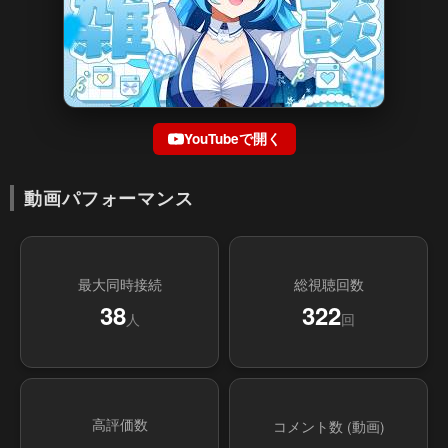
YouTubeで開く
動画パフォーマンス
最大同時接続
総視聴回数
38
322
人
回
高評価数
コメント数 (動画)