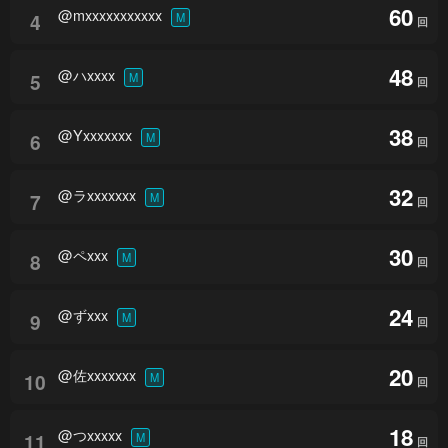
60
@mxxxxxxxxxxx
4
M
回
48
@ハxxxx
5
M
回
38
@Yxxxxxxx
6
M
回
32
@ラxxxxxxx
7
M
回
30
@ペxxx
8
M
回
24
@ずxxx
9
M
回
20
@佐xxxxxxx
10
M
回
18
@つxxxxx
11
M
回