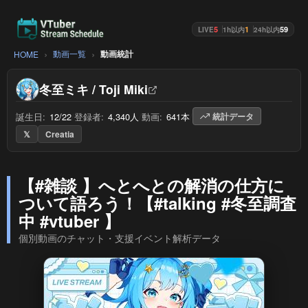
5
1
59
LIVE
1h以内
24h以内
動画一覧
動画統計
HOME
冬至ミキ / Toji Miki
誕生日:
12/22
/
登録者:
4,340人
/
動画:
641本
/
統計データ
𝕏
Creatia
【#雑談 】へとへとの解消の仕方に
ついて語ろう！【#talking #冬至調査
中 #vtuber 】
個別動画のチャット・支援イベント解析データ