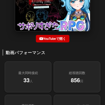
YouTubeで開く
動画パフォーマンス
最大同時接続
総視聴回数
33
856
人
回