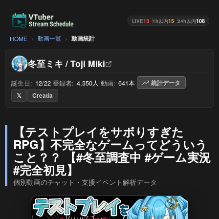
13
15
108
LIVE
1h以内
24h以内
動画一覧
動画統計
HOME
冬至ミキ / Toji Miki
誕生日:
12/22
/
登録者:
4,350人
/
動画:
641本
/
統計データ
𝕏
Creatia
【テストプレイをサボりすぎた
RPG】不完全なゲームってどういう
こと？？ 【#冬至調査中 #ゲーム実況
#完全初見】
個別動画のチャット・支援イベント解析データ