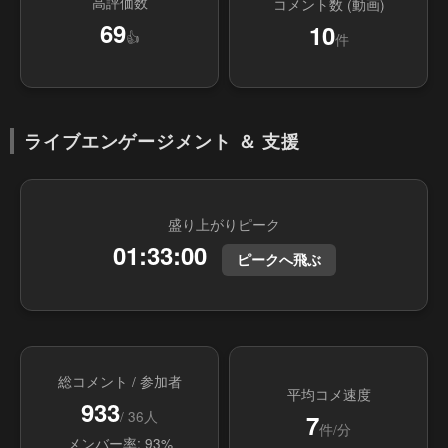
高評価数
コメント数 (動画)
69
10
👍
件
ライブエンゲージメント ＆ 支援
盛り上がりピーク
01:33:00
ピークへ飛ぶ
総コメント / 参加者
平均コメ速度
933
/ 36人
7
件/分
メンバー率: 93%