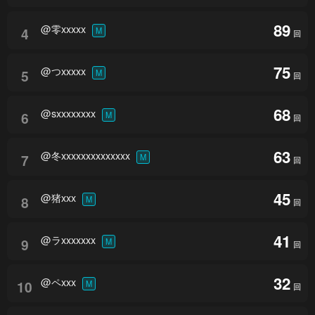
89
@零xxxxx
4
M
回
75
@つxxxxx
5
M
回
68
@sxxxxxxxx
6
M
回
63
@冬xxxxxxxxxxxxxx
7
M
回
45
@猪xxx
8
M
回
41
@ラxxxxxxx
9
M
回
32
@ペxxx
10
M
回