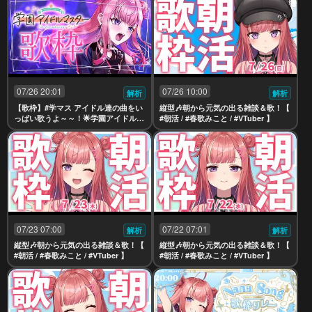
07/26 20:01
07/26 10:00
解析
解析
【歌枠】#学マス アイドル達の曲をい
縦型🎶朝から元気の出る雑談＆歌！【
っぱい歌うよ～～！🌟学園アイドルマ
#朝活 / #春歌みこと / #VTuber 】
スター Singing Stream【 #春歌みこ
と #VTuber 】
07/23 07:00
07/22 07:01
解析
解析
縦型🎶朝から元気の出る雑談＆歌！【
縦型🎶朝から元気の出る雑談＆歌！【
#朝活 / #春歌みこと / #VTuber 】
#朝活 / #春歌みこと / #VTuber 】