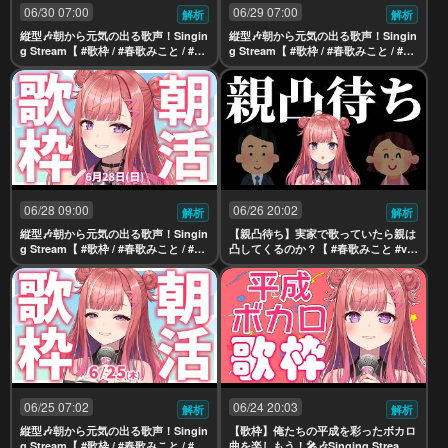
06/30 07:00
06/29 07:00
解析
解析
縦型🎶朝から元気の出る歌声！Singin
縦型🎶朝から元気の出る歌声！Singin
g Stream【 #歌枠 / #春歌みこと / #VT
g Stream【 #歌枠 / #春歌みこと / #VT
uber 】
uber 】
06/28 09:00
06/26 20:02
解析
解析
縦型🎶朝から元気の出る歌声！Singin
【親凸待ち】実家で歌っていたら親は
g Stream【 #歌枠 / #春歌みこと / #VT
凸してくるのか？【 #春歌みこと #vtu
uber 】
ber 】
06/25 07:02
06/24 20:03
解析
解析
縦型🎶朝から元気の出る歌声！Singin
【歌枠】俺たちの平成を彩ったボカロ
g Stream【 #歌枠 / #春歌みこと / #VT
曲を楽しもう！🎤🎶Singing Stream