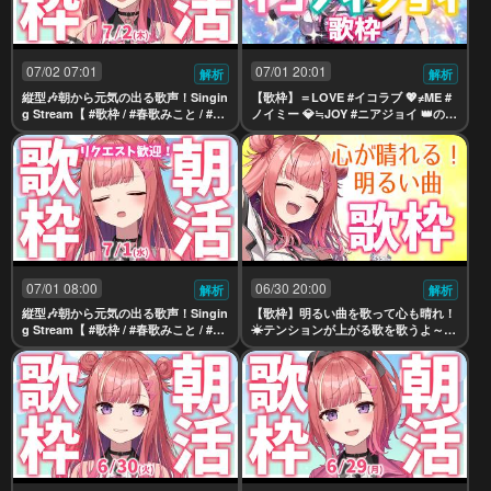
07/02 07:01
07/01 20:01
解析
解析
縦型🎶朝から元気の出る歌声！Singin
【歌枠】＝LOVE #イコラブ 💖≠ME #
g Stream【 #歌枠 / #春歌みこと / #VT
ノイミー 💎≒JOY #ニアジョイ 👑の曲
uber 】
を歌うよー！🎶Singing Stream【 #春
歌みこと #vtuber 】
07/01 08:00
06/30 20:00
解析
解析
縦型🎶朝から元気の出る歌声！Singin
【歌枠】明るい曲を歌って心も晴れ！
g Stream【 #歌枠 / #春歌みこと / #VT
☀テンションが上がる歌を歌うよ～！
uber 】
✨Singing Stream【 #春歌みこと #vt
uber 】