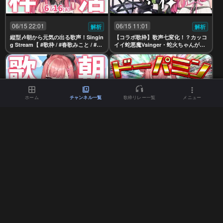
06/15 22:01
06/15 11:01
解析
解析
縦型🎶朝から元気の出る歌声！Singin
【コラボ歌枠】歌声七変化！？カッコ
g Stream【 #歌枠 / #春歌みこと / #VT
イイ蛇悪魔Vsinger・蛇火ちゃんがや
uber 】
ってきた！🐍🔥 Singing Stream【 #
春歌みこと 】
ホーム
チャンネル一覧
歌枠リレー一覧
メニュー
06/14 22:01
06/14 12:00
解析
解析
縦型🎶朝から元気の出る歌声！Singin
【歌枠】脳汁ぶしゃー！🤩✨ドーパミ
g Stream【 #歌枠 / #春歌みこと / #VT
ンがドパドパ出る歌枠🌟🫶🎆 Singing
uber 】
Stream【 #春歌みこと 】
06/14 00:00
06/13 09:00