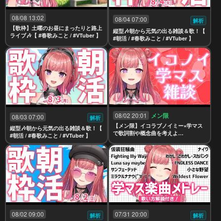
08/08 13:02
08/04 07:00
解析
【歌枠】土曜のお昼にまったりと路上
縦型🎶朝から元気の出る雑談＆歌！【
ライブ🎶【 #春歌みこと / #VTuber 】
#朝活 / #春歌みこと / #VTuber 】
08/02 20:01
メン限
08/03 07:00
解析
【メン限】イコラブノイミー×学マス
縦型🎶朝から元気の出る雑談＆歌！【
で歌詞割や概念曲を考えよ
#朝活 / #春歌みこと / #VTuber 】
う！！！！！！！！！💗💎🌟【春歌み
こと】
08/02 09:00
07/31 20:00
解析
解析