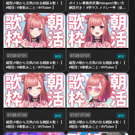
縦型🎶朝から元気の出る雑談＆歌！【
ボイトレ事務所所属Vsingerの歌い方
#朝活 / #春歌みこと / #VTuber 】
解説付き！ #学マス メドレー🌟（仮装
狂騒曲、Fighting My Way、Luna sa
y maybe等）歌ってみた【春歌みこ
と/VTuber】
07/30 07:01
07/29 07:01
解析
解析
縦型🎶朝から元気の出る雑談＆歌！【
縦型🎶朝から元気の出る雑談＆歌！【
#朝活 / #春歌みこと / #VTuber 】
#朝活 / #春歌みこと / #VTuber 】
07/28 07:00
07/27 07:00
解析
解析
縦型🎶朝から元気の出る雑談＆歌！【
縦型🎶朝から元気の出る雑談＆歌！【
#朝活 / #春歌みこと / #VTuber 】
#朝活 / #春歌みこと / #VTuber 】