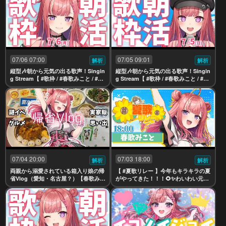
07/06 07:00
07/05 09:01
解析
解析
縦型🎶朝から元気の出る歌声！Singin
縦型🎶朝から元気の出る歌声！Singin
g Stream【 #歌枠 / #春歌みこと / #VT
g Stream【 #歌枠 / #春歌みこと / #VT
uber 】
uber 】
07/04 20:00
07/03 18:00
解析
解析
両親から溺愛されている箱入り娘の帰
【 #夏歌リレー 】今年もキラキラの夏
省Vlog（愛知・名古屋？）【春歌みこ
がやってきた！！！🌻✨わいわい元気
と/VTuber】
に盛り上がろう～！！！！☀ 歌枠/Sin
ging Stream 【 #春歌みこと #vtuber
】