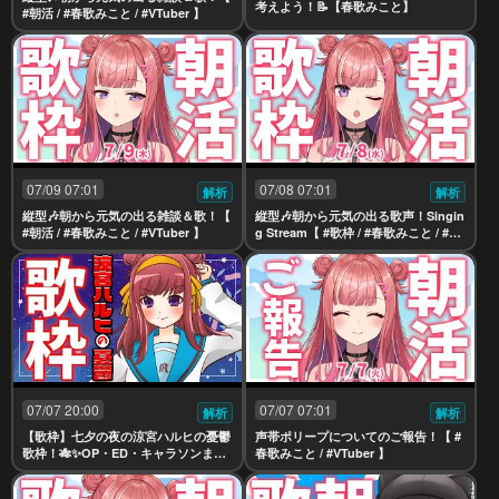
考えよう！📝【春歌みこと】
#朝活 / #春歌みこと / #VTuber 】
07/09 07:01
07/08 07:01
解析
解析
縦型🎶朝から元気の出る雑談＆歌！【
縦型🎶朝から元気の出る歌声！Singin
#朝活 / #春歌みこと / #VTuber 】
g Stream【 #歌枠 / #春歌みこと / #VT
uber 】
07/07 20:00
07/07 07:01
解析
解析
【歌枠】七夕の夜の涼宮ハルヒの憂鬱
声帯ポリープについてのご報告！【 #
歌枠！🎋✨OP・ED・キャラソンま
春歌みこと / #VTuber 】
で！【 #春歌みこと #VTuber 】