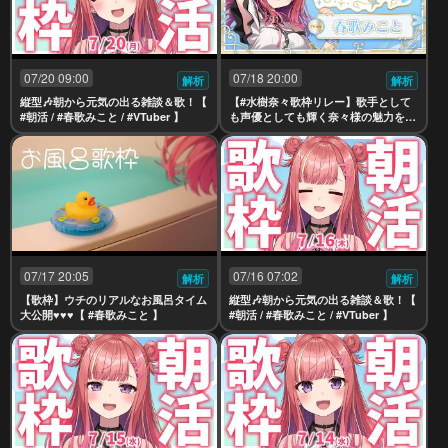
07/20 09:00
07/18 20:00
解析
解析
縦型🎶朝から元気の出る雑談＆歌！【
【#水樹奈々歌枠リレー】歌手として
#朝活 / #春歌みこと / #VTuber 】
も声優としても輝く奈々様の魅力を、
ウチらしくお届けします！！✨✨Singi
ng Stream【 #春歌みこと 】
07/17 20:05
07/16 07:02
解析
解析
【歌枠】ウチのリアルなお風呂タイム
縦型🎶朝から元気の出る雑談＆歌！【
大公開♥♥♥【 #春歌みこと 】
#朝活 / #春歌みこと / #VTuber 】