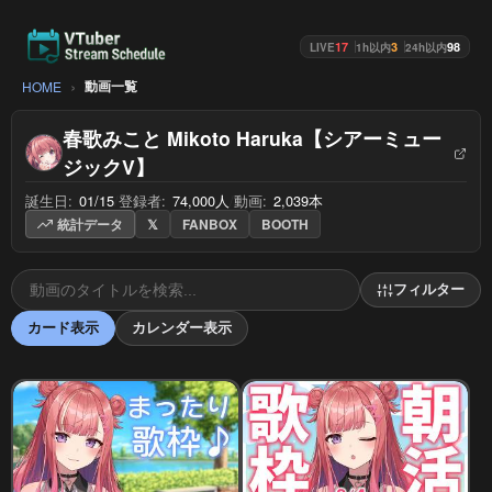
17
3
98
LIVE
1h以内
24h以内
動画一覧
HOME
春歌みこと Mikoto Haruka【シアーミュー
ジックV】
誕生日:
01/15
/
登録者:
74,000人
/
動画:
2,039本
統計データ
𝕏
FANBOX
BOOTH
フィルター
カード表示
カレンダー表示