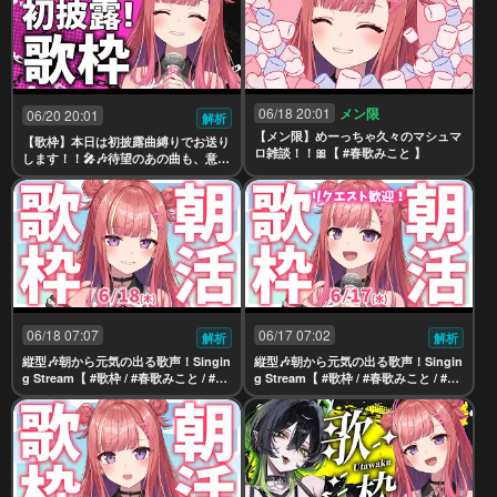
06/18 20:01
メン限
06/20 20:01
解析
【メン限】めーっちゃ久々のマシュマ
【歌枠】本日は初披露曲縛りでお送り
ロ雑談！！🎀【 #春歌みこと 】
します！！🎤🎶待望のあの曲も、意外
なあの曲も……【 #春歌みこと #vtub
er 】
06/18 07:07
06/17 07:02
解析
解析
縦型🎶朝から元気の出る歌声！Singin
縦型🎶朝から元気の出る歌声！Singin
g Stream【 #歌枠 / #春歌みこと / #VT
g Stream【 #歌枠 / #春歌みこと / #VT
uber 】
uber 】