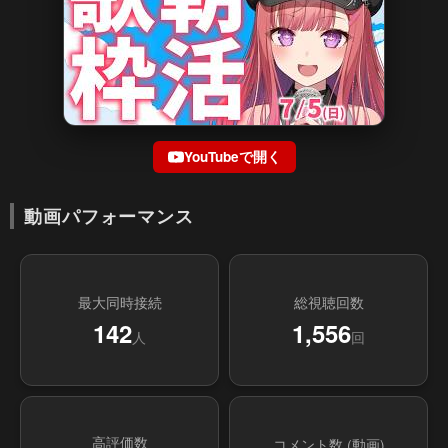
YouTubeで開く
動画パフォーマンス
最大同時接続
総視聴回数
142
1,556
人
回
高評価数
コメント数 (動画)