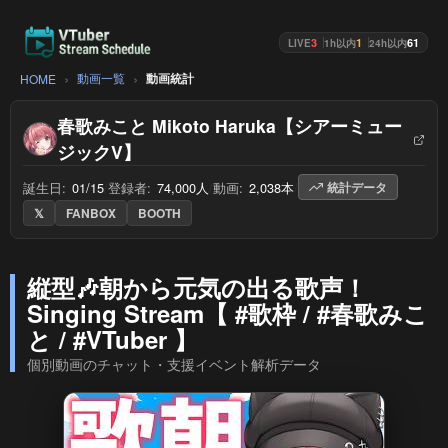
3
1
61
LIVE
1h以内
24h以内
動画一覧
動画統計
HOME
春歌みこと Mikoto Haruka【シアーミュー
ジックV】
誕生日:
01/15
/
登録者:
74,000人
/
動画:
2,038本
/
統計データ
𝕏
FANBOX
BOOTH
縦型🎶朝から元気の出る歌声！
Singing Stream【 #歌枠 / #春歌みこ
と / #VTuber 】
個別動画のチャット・支援イベント解析データ