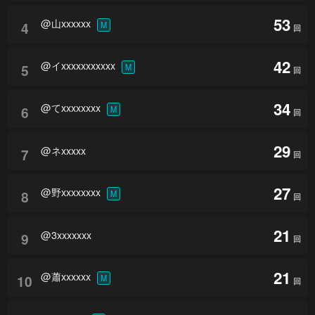
53
@山xxxxxx
4
M
回
42
@イxxxxxxxxxxx
5
M
回
34
@てxxxxxxxx
6
M
回
29
@ネxxxxx
7
回
27
@野xxxxxxxx
8
M
回
21
@3xxxxxxx
9
回
21
@蕭xxxxxx
10
M
回