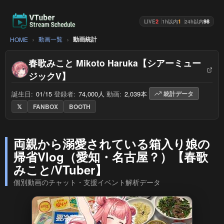
2
1
98
LIVE
1h以内
24h以内
動画一覧
動画統計
HOME
春歌みこと Mikoto Haruka【シアーミュー
ジックV】
誕生日:
01/15
/
登録者:
74,000人
/
動画:
2,039本
/
統計データ
𝕏
FANBOX
BOOTH
両親から溺愛されている箱入り娘の
帰省Vlog（愛知・名古屋？）【春歌
みこと/VTuber】
個別動画のチャット・支援イベント解析データ