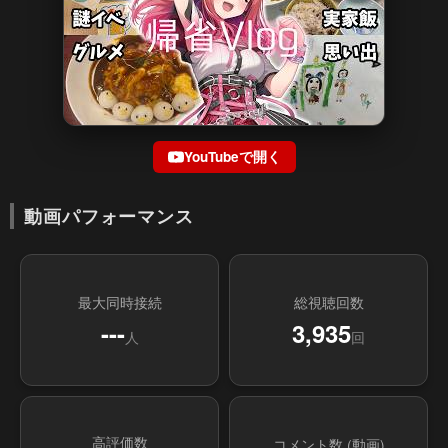
YouTubeで開く
動画パフォーマンス
最大同時接続
総視聴回数
---
3,935
人
回
高評価数
コメント数 (動画)