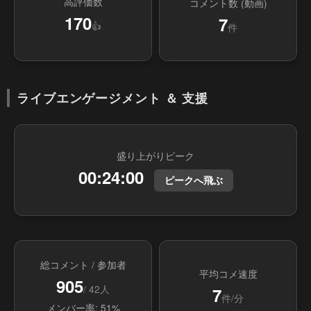
高評価数
コメント数 (動画)
170
7
👍
件
ライブエンゲージメント ＆ 支援
盛り上がりピーク
00:24:00
ピークへ飛ぶ
総コメント / 参加者
平均コメ速度
905
/ 42人
7
件/分
メンバー率: 51%