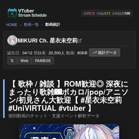
12
11
109
LIVE
1h以内
24h以内
動画一覧
動画統計
HOME
MIKURI Ch. 星衣未空莉
誕生日:
04/12
/
登録者:
20,500人
/
動画:
808本
/
統計データ
𝕏
Web
FANBOX
【 歌枠 / 雑談 】ROM歓迎◎ 深夜に
まったり歌雑🌃ボカロ/jpop/アニソ
ン/初見さん大歓迎【 #星衣未空莉
#UniVIRTUAL #vtuber 】
個別動画のチャット・支援イベント解析データ