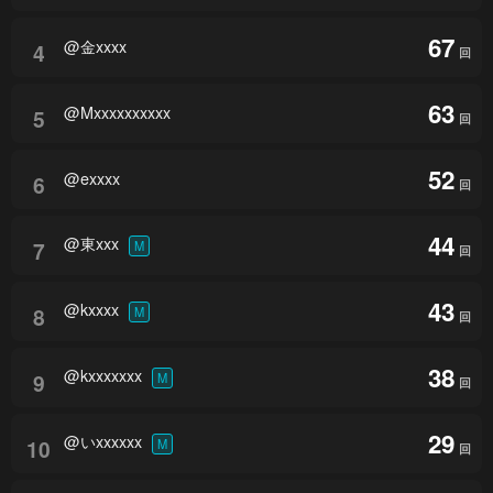
67
@金xxxx
4
回
63
@Mxxxxxxxxxx
5
回
52
@exxxx
6
回
44
@東xxx
7
M
回
43
@kxxxx
8
M
回
38
@kxxxxxxx
9
M
回
29
@いxxxxxx
10
M
回