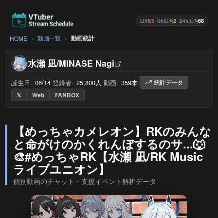
5
2
68
LIVE
1h以内
24h以内
動画一覧
動画統計
HOME
水瀬 凪/MINASE Nagi
誕生日:
06/14
/
登録者:
25,800人
/
動画:
359本
/
統計データ
𝕏
Web
FANBOX
【めっちゃカメレオン】RKのみんな
と命がけのかくれんぼするのサ...🐺
🎨#めっちゃRK【水瀬 凪/RK Music
ライブユニオン】
個別動画のチャット・支援イベント解析データ