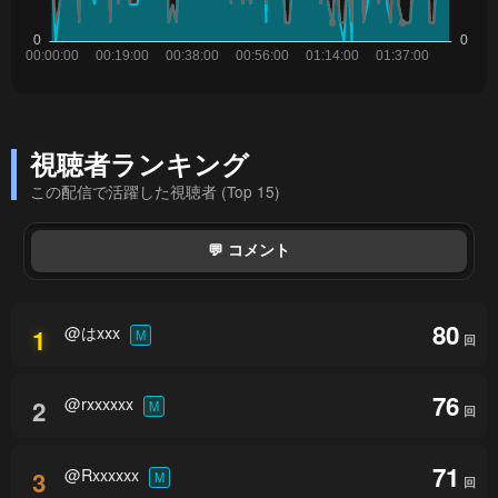
視聴者ランキング
この配信で活躍した視聴者 (Top 15)
💬 コメント
80
@はxxx
1
M
回
76
@rxxxxxx
2
M
回
71
@Rxxxxxx
3
M
回