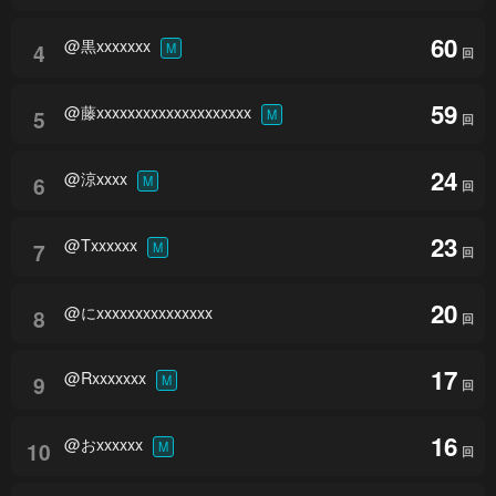
60
@黒xxxxxxx
4
M
回
59
@藤xxxxxxxxxxxxxxxxxxxx
5
M
回
24
@涼xxxx
6
M
回
23
@Txxxxxx
7
M
回
20
@にxxxxxxxxxxxxxxx
8
回
17
@Rxxxxxxx
9
M
回
16
@おxxxxxx
10
M
回