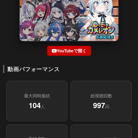
YouTubeで開く
動画パフォーマンス
最大同時接続
総視聴回数
104
997
人
回