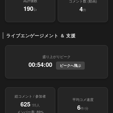
高評価数
コメント数 (動画)
190
4
👍
件
ライブエンゲージメント ＆ 支援
盛り上がりピーク
00:54:00
ピークへ飛ぶ
総コメント / 参加者
平均コメ速度
625
/ 55人
6
件/分
メンバー率: 89%