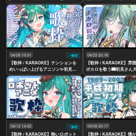
弾き語りで✨初見さん大歓迎！【 #
夏？の楽しいことお話した
もかん #vtuber #vsinger】
もかん #vtuber #vsinge
04/26 15:01
04/23 20:16
解析
【歌枠 / KARAOKE】テンションを
【歌枠 / KARAOKE】
めいっぱい上げるアニソン✨初見さ
ボカロを歌う🌃初見さん
ん大歓迎！一緒にもりあがろう！【
緒に浸ろ【 #もかん #vtube
#もかん #vtuber #vsinger】
er】
04/12 14:02
04/09 20:17
解析
【歌枠 / KARAOKE】熱いロボット
【歌枠 / KARAOKE】