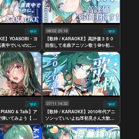
08/02 20:16
解析
解析
OKE】YOASOBI・ヨ
【歌枠 / KARAOKE】高評価３５０
真夜中でいいのに。
目指して名曲アニソン歌う🍪✨初見
夜好性アーティスト
さん歓迎！【 #もかん #vtuber #vsi
vtuber #vsinge
nger】
07/11 14:32
解析
解析
IANO & Talk】ア
【歌枠 / KARAOKE】2010年代アニ
弾いてみよう【 #
ソンっていいよね🍑初見さん大歓
#vsinger】
迎！【 #もかん #vtuber #vsinger】