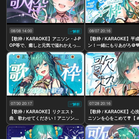
08/08 14:00
08/07 20:16
解析
【歌枠 / KARAOKE】アニソン・J-P
【歌枠 / KARAOKE】平
OP等で、癒しと元気で溢れかえった
ン！一緒にもりあがろ🍪💚
土曜昼歌枠【 #もかん #vtuber #vsi
ん #vtuber #vsinger】
nger】
07/30 20:17
07/28 20:16
解析
【歌枠 / KARAOKE】リクエスト
【歌枠 / KARAOKE】
曲、歌わせてください！アニソン・
ニソンを心をこめて🎐【 #
ボカロ・J-POP大歓迎！【 #もかん
tuber #vsinger】
#vtuber #vsinger】