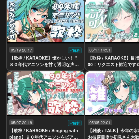
お届けします！【 #もかん #vtuber
uber #vsinger】
#vsinger】
05/19 20:17
05/17 14:31
解析
【歌枠 / KARAOKE】懐かしい！？
【歌枠 / KARAOKE】目
８０年代アニソンを甘く透明な声で
00！リクエスト歓迎です
🍪🍑【 #もかん #vtuber #vsinger】
ある優しい声で歌います【
#vtuber #vsinger】
05/07 20:18
05/05 22:01
解析
【歌枠 / KARAOKE / Singing with
【雑談 / TALK】今年の
piano】９０年代アニソンをピアノ
お披露目🍪✨初見さん大