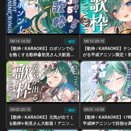
#vsinger】
06/14 14:32
06/12 20:15
解析
【歌枠 / KARAOKE】ロボソンで心
【歌枠 / KARAOKE】
を熱くする歌枠🤖初見さん大歓迎！
がる平成アニソン限定！
【 #もかん #vtuber #vsinger】
迎！【 #もかん #vtuber #
06/02 20:15
05/31 14:33
解析
【歌枠 / KARAOKE】元気が出てく
【歌枠 / KARAOKE】1
る歌枠✨初見さん大歓迎！アニソン
平成神アニソンで目指せ
／J-POP／ボカロ等で癒しと元気を
０✨初見さん大歓迎！【 #も