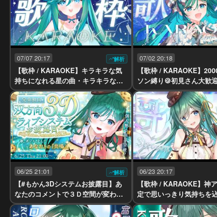
07/07 20:17
07/02 20:18
解析
【歌枠 / KARAOKE】キラキラな気
【歌枠 / KARAOKE】20
持ちになれる星の曲・キラキラな曲
ソン縛り🍪初見さん大歓迎
縛り🎋あなたの願いは何ですか？【
かん #vtuber #vsinger】
#もかん #vtuber #vsinger】
06/25 21:01
06/23 20:17
解析
【#もかん3Dシステムお披露目】あ
【歌枠 / KARAOKE】
なたのコメントで３Ｄ空間が変わ
定で思いっきり気持ちを込
る！？参加型システム公開💚【#歌枠
Dシステムお披露目まであ
#VTuber #Vsinger】
初見さん歓迎！【 #もかん #