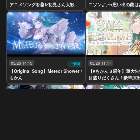
アニメソングを🤖✨初見さん大歓
ニソン⁎⁺˳✧༚思い出の曲
迎！100曲アニソンvol.5【 #もかん
か？初見さん大歓迎！10
#vtuber #vsinger】
ンvol.4【 #もかん #vtuber
r】
03/26 14:15
03/26 11:17
解析
【Original Song】Meteor Shower /
【#もかん３周年】重大告
もかん
目盛りだくさん！豪華演
の感謝を込めて歌います✨【
karaoke #もかん #vtuber
r】
03/19 11:18
03/18 11:17
解析