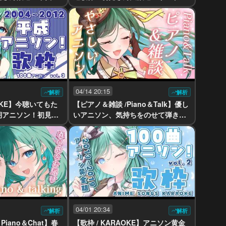
POP中心！【 #も
概要欄に！【 #もかん #vtuber #vsi
singer】
nger】
04/14 20:15
解析
解析
AOKE】今聴いてもた
【ピアノ＆雑談 /Piano＆Talk】優し
期アニソン！初見さ
いアニソン、気持ちをのせて弾きま
アニソンvol.3リベ
す🌸初見さん大歓迎！心安らぐ夜に
uber #vsinger】
しませんか？【 #もかん #vtuber #v
singer】
04/01 20:34
解析
解析
Piano＆Chat】春
【歌枠 / KARAOKE】アニソン黄金