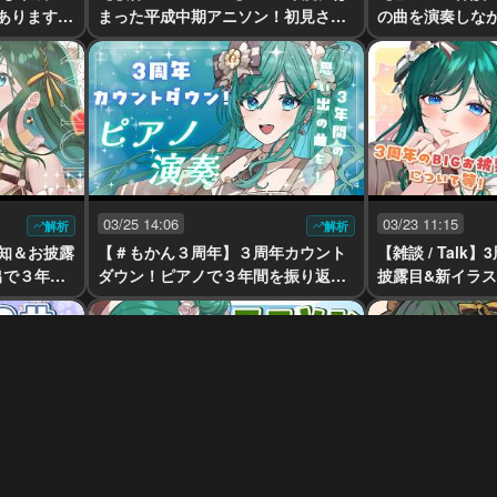
はあります
まった平成中期アニソン！初見さん
の曲を演奏しな
0曲アニソ
大歓迎！１００曲アニソン折り返
話する🌸初見さ
 #vsinge
し｡ﾟ･☆･｡ﾟ【 #もかん #vtuber #vsi
ん #vtuber #vs
nger】
03/25 14:06
03/23 11:15
解析
解析
知＆お披露
【＃もかん３周年】３周年カウント
【雑談 / Talk
出で３年分
ダウン！ピアノで３年間を振り返り
披露目&新イラ
 #歌枠 #
ながらその瞬間を迎えたい🎹✨【 #p
禁します💚初見
 #vsinge
iano #もかん #vtuber #vsinger】
のしていってね【 #
#vsinger】
03/15 05:22
03/14 12:02
解析
解析