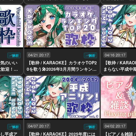
い！【 #
#vtuber #vsinger】
めのアニソン・J-
r】
かん #vtuber #v
04/21 20:17
04/16 20:17
解析
解析
雰囲気のいい
【歌枠 / KARAOKE】カラオケTOP2
【歌枠 / KAR
大歓迎！一
0を歌う🎤2026年3月月間ランキング
まらない平成中
r #vsing
🍑初見さん大歓迎！【 #もかん #vtu
ん大歓迎！100曲
ber #vsinger】
ンジ【 #もかん #vt
04/07 20:17
04/02 20:17
解析
解析
懐かし平成ア
【歌枠 / KARAOKE】2025年度には
【ピアノ＆雑談 / 