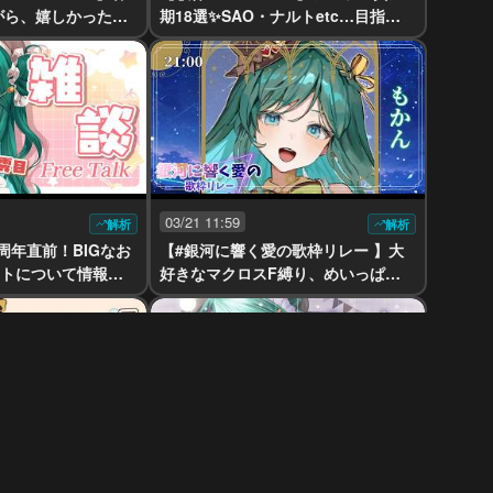
がら、嬉しかったお
期18選✨SAO・ナルトetc…目指せ
ん大歓迎！【 #もか
同接250人！初見さん大歓迎！100曲
inger】
挑戦への軌跡【 #もかん #vtuber #v
singer】
03/21 11:59
解析
解析
】3周年直前！BIGなお
【#銀河に響く愛の歌枠リレー 】大
ストについて情報解
好きなマクロスF縛り、めいっぱい
さん大歓迎！ほのほ
の愛を歌に込めてお届けします！【
もかん #vtuber
#もかん #vtuber #vsinger #歌枠 #k
araoke】
03/12 11:16
解析
解析