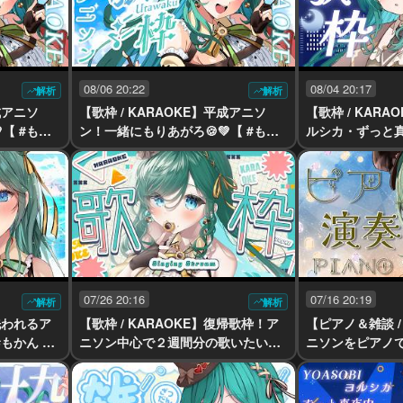
08/06 20:22
08/04 20:17
解析
解析
成アニソ
【歌枠 / KARAOKE】平成アニソ
【歌枠 / KARA
【 #もか
ン！一緒にもりあがろ🍪💚【 #もか
ルシカ・ずっと
ん #vtuber #vsinger】
限定の大好きな
縛り🌃【 #もかん #
r】
07/26 20:16
07/16 20:19
解析
解析
心洗われるア
【歌枠 / KARAOKE】復帰歌枠！ア
【ピアノ＆雑談 / P
もかん #v
ニソン中心で２週間分の歌いたい気
ニソンをピアノで
持ちをこめて！【 #もかん #vtuber
もかん #vtuber 
#vsinger】