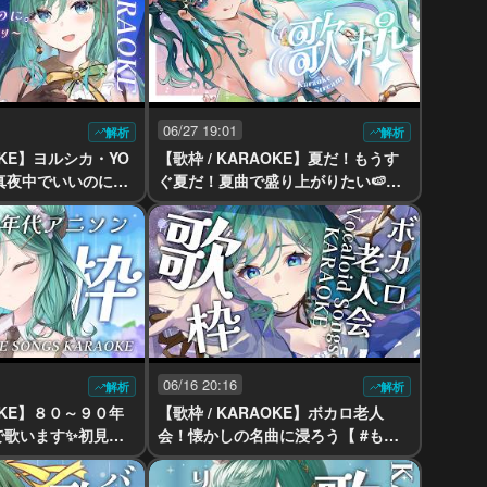
06/27 19:01
解析
解析
AOKE】ヨルシカ・YO
【歌枠 / KARAOKE】夏だ！もうす
と真夜中でいいのに。
ぐ夏だ！夏曲で盛り上がりたい🍉【
 #もかん #vtube
#もかん #vtuber #vsinger】
06/16 20:16
解析
解析
AOKE】８０～９０年
【歌枠 / KARAOKE】ボカロ老人
で歌います✨初見さ
会！懐かしの名曲に浸ろう【 #もか
 #vtuber #vsi
ん #vtuber #vsinger】