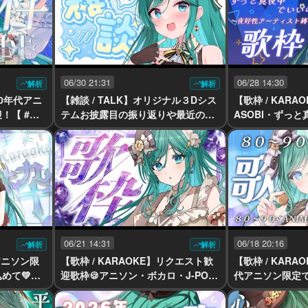
06/30 21:31
06/28 14:30
解析
解析
00年代アニ
【雑談 / TALK】オリジナル３Dシス
【歌枠 / KAR
！【 #も
テムお披露目の振り返りや最近のわ
ASOBI・ずっ
くわくを話たい！【 #もかん #vtube
縛りで歌います🌃【
r #vsinger】
r #vsinger】
06/21 14:31
06/18 20:16
解析
解析
神アニソン限
【歌枠 / KARAOKE】リクエスト歓
【歌枠 / KAR
めて💚３
迎歌枠🍪アニソン・ボカロ・J-POP
代アニソン限定
と２日！
等リクエストしてみませんか？【 #
ん大歓迎！【 #もかん
vtuber
もかん #vtuber #vsinger】
nger】