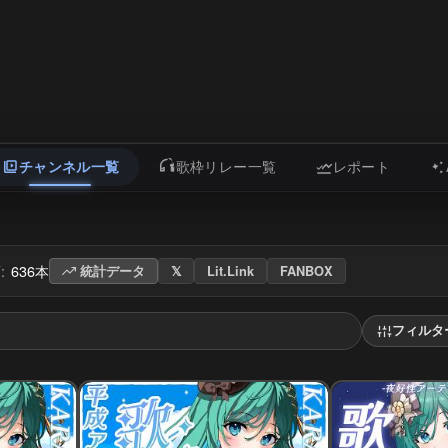
チャンネル一覧
歌枠リレー一覧
レポート
:
636本
統計データ
𝕏
Lit.Link
FANBOX
フィルタ