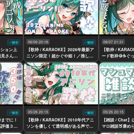
06/09 20:16
06/07 21:31
解析
解析
テンション上
【歌枠 / KARAOKE】2026年最新ア
【歌枠 / KAR
初見さん歓
ニソン限定！超かぐや姫！／推しの
ード歌枠🍪☕ぐ
vsinger】
子etc..熱い曲から泣ける曲まで心を
たへ【 #もかん #vt
こめて【 #もかん #vtuber #vsinge
r】
05/28 20:15
05/26 20:15
解析
解析
7時までに！
【歌枠 / KARAOKE】2010年代アニ
【雑談 / Cha
高評価３５
ソンを優しくて透明感がある声で🍪
マロ雑談🍑褒め
かん #vt
初見さん大歓迎！【 #もかん #vtube
い！？／お悩み相