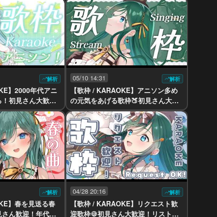
かん #vtuber #v
ber #vsinger】
05/10 14:31
解析
解析
OKE】2000年代アニ
【歌枠 / KARAOKE】アニソン多め
ろ！初見さん大歓
の元気をあげる歌枠🍑初見さん大歓
った声でお届けしま
迎！【 #もかん #vtuber #vsinger】
tuber #vsinger】
04/28 20:16
解析
解析
AOKE】春を見送る春
【歌枠 / KARAOKE】リクエスト歓
見さん歓迎！年代広
迎歌枠🍪初見さん大歓迎！リストは