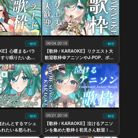
06/04 20:15
解析
解析
AOKE】心暖まるバラ
【歌枠 / KARAOKE】リクエスト大
っすり眠りたいあな
歓迎歌枠🍪アニソンやJ-POP、ボカ
uber #vsinger】
ロ等リクエストしてみませんか？【
#もかん #vtuber #vsinger】
05/21 20:16
解析
解析
t】ほわんとするマシュ
【歌枠 / KARAOKE】泣けるアニソ
られたい＆怒られた
ンを集めた歌枠💧初見さん歓迎！一
談室／二択会議 初
緒に浸りませんか？【 #もかん #vtu