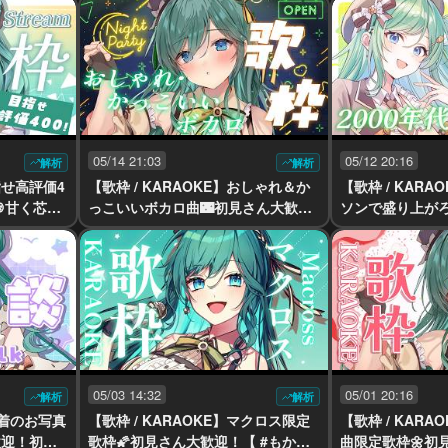
r #vsinger】
見さん歓迎！【 #も
singer】
05/14 21:03
05/12 20:16
解析
解析
指せ高評価4
【歌枠 / KARAOKE】おしゃれ＆か
【歌枠 / KARA
甘く芯の
っこいいボカロ曲🌃初見さん大歓
ソンで盛り上が
 #もかん
迎！甘くかっこよく歌います！【 #
迎！甘く透き通
もかん #vtuber #vsinger】
す🍑【 #もかん #v
05/03 14:32
05/01 20:16
解析
解析
水着のお写真
【歌枠 / KARAOKE】マクロス限定
【歌枠 / KAR
歓迎！初
歌枠🌠初見さん大歓迎！【 #もかん
曲限定歌枠🌼初