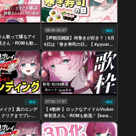
08/06 06:57
解析
くさん歌って喋るアイ
【💭朝活雑談】何巻きが好き？￤8月
初見さん・ROMも歓迎
6日は「巻き寿司の日」【 #μyustre
ustream 】
am ￤#りあぷろ 】
07/30 17:57
解析
解析
リメイク】真のエンデ
【 #歌枠 】ロックなアイドルVtuber
！クリアまでプレイ
🌸初見さん・ROMも歓迎.ᐟ【karaok
yustream 】
e￤#μyustream 】