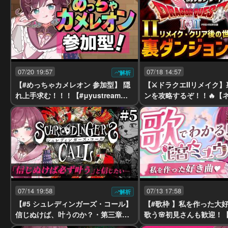
07/20 19:57
07/18 14:57
解析
【#めっちゃカメレオン 参加型】 隠
【⚔ドラクエIIリメイク
れ上手求む！！！【#μyustream￤#
ンを攻略するぞ！！🔥【
りあぷろ 】
意￤#μyustream 】
07/14 19:58
07/13 17:58
解析
【#5 シュレディンガーズ・コール】
【#歌枠 】私を作った大
信じぬけば、叶うのか？・第三章完
歌う🌸初見さんも歓迎！【k
結編￤※ネタバレ注意【初見プレイ￤
￤#μyustream 】