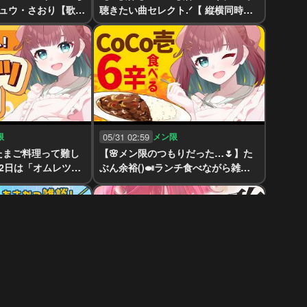
ミュウ・さおり【歌っ
聴きたい曲セレクト.ᐟ【 縦横同時￤k
araoke￤#μyustream 】
限
05/31 02:59
メン限
たまご料理って難し
【🌸メン限のつもりだった…🌷】た
2日は「オムレツの
ぶん余裕()🍛ランチ食べながら雑談
日🍳」【 #μyustream 】
【 #μyustream 】
限
05/25 08:57
解析