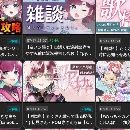
07/17 21:57
メン限
07/17 11:58
解析
【🌸メン限🌷】自語り歓迎雑談💭お
】裏ダンジョ
【 #歌枠 】たく
やすみ前に近況報告し合お【 #μyus
ネタバレ注
時にお知らせあり！
tream 】
yustream 】
07/11 13:57
07/10 19:56
解析
解析
好きな曲を
【 #歌枠 】たくさん歌って喋る配信.
【#めっちゃカ
araoke
ᐟ￤初見さん・ROM専さんも🌸【kar
くれんぼ！￤加入
aoke￤#μyustream 】
stream￤#りあ