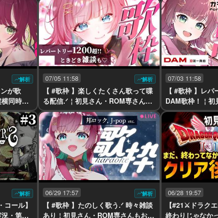
07/05 11:58
07/03 11:58
解析
解析
ァンが歌
【 #歌枠 】楽しくたくさん歌って喋
【 #歌枠 】レ
縦横同時￤k
る配信.ᐟ￤初見さん・ROM専さんも
DAM歌枠！￤初
お気軽に🌸【karaoke￤#μyustrea
んもお気軽に🌸【k
m 】
ream 】
06/29 17:57
06/28 19:57
解析
解析
ズ・コール】
【 #歌枠 】たのしく歌う.ᐟ 時々雑談
【#21⚔ドラクエ
実況・第二
あり￤初見さん・ROM専さんもお気
終わりじゃなか