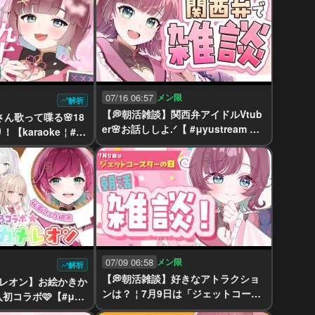
07/16 06:57
メン限
解析
【💭朝活雑談】関西弁アイドルVtub
さん歌って喋る🌸18
er🌸お話ししよ.ᐟ【 #μyustream ￤#
【karaoke￤#μ
りあぷろ 】
07/09 06:58
メン限
解析
【💭朝活雑談】好きなアトラクショ
メレオン】お絵かきか
ンは？￤7月9日は「ジェットコース
初コラボ🩷【#μyu
ターの日」【 #μyustream ￤#りあ
ぷろ 】