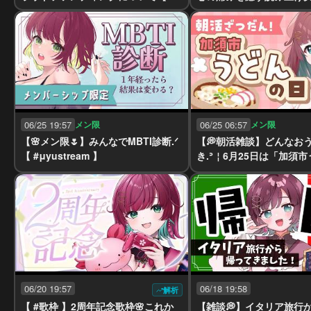
yustream 】
章完結￤※ネタバレ注意【
￤ #μyustream 】
06/25 19:57
メン限
06/25 06:57
メン限
【🌸メン限🌷】みんなでMBTI診断.ᐟ
【💭朝活雑談】どんなお
【 #μyustream 】
き.ᐣ￤6月25日は「加須
日」【 #μyustream 】
06/20 19:57
06/18 19:58
解析
【 #歌枠 】2周年記念歌枠🌸これか
【雑談💭】イタリア旅行