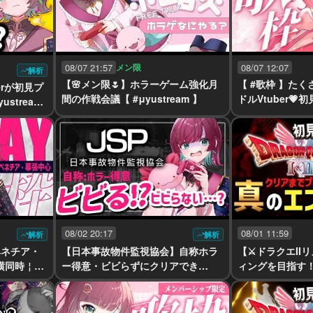
08/07 21:57
メン限
08/07 12:07
解析
【🌸メン限🌷】ホラーゲーム強化月
【 #歌枠 】た
erが初見プ
間の作戦会議【 #μyustream 】
ドルVtuber
stream
【karaoke￤#μy
08/02 20:17
08/01 11:59
解析
解析
ベネチア・
【日本事故物件監視協会】自称ホラ
【⚔ドラクエII
横同時￤ka
ー得意・ビビらずにクリアでき
ィングを目指す
る！？【初見プレイ￤ #μyustream
【ネタバレ注意￤#μ
】