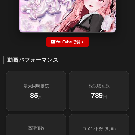
YouTubeで開く
動画パフォーマンス
最大同時接続
総視聴回数
85
789
人
回
高評価数
コメント数 (動画)