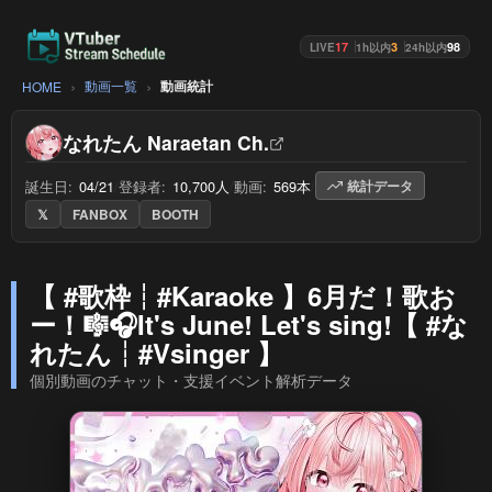
17
3
98
LIVE
1h以内
24h以内
動画一覧
動画統計
HOME
なれたん Naraetan Ch.
誕生日:
04/21
/
登録者:
10,700人
/
動画:
569本
/
統計データ
𝕏
FANBOX
BOOTH
【 #歌枠┆#Karaoke 】6月だ！歌お
ー！🎼🎧It's June! Let's sing!【 #な
れたん┆#Vsinger 】
個別動画のチャット・支援イベント解析データ