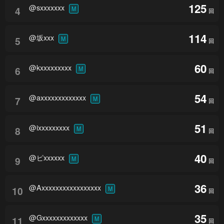
125
@sxxxxxxx
4
M
回
114
@坂xxx
5
M
回
60
@kxxxxxxxxx
6
M
回
54
@axxxxxxxxxxxxx
7
M
回
51
@ixxxxxxxxx
8
M
回
40
@ピxxxxxx
9
M
回
36
@Axxxxxxxxxxxxxxxxx
10
M
回
35
@Gxxxxxxxxxxxxx
11
M
回