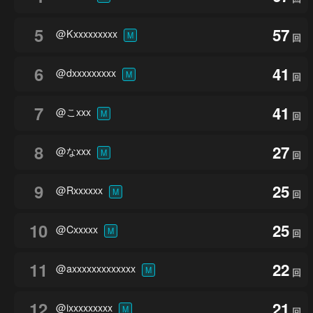
5
57
@Kxxxxxxxxx
M
回
6
41
@dxxxxxxxxx
M
回
7
41
@こxxx
M
回
8
27
@なxxx
M
回
9
25
@Rxxxxxx
M
回
10
25
@Cxxxxx
M
回
11
22
@axxxxxxxxxxxxx
M
回
12
21
@ixxxxxxxxx
M
回