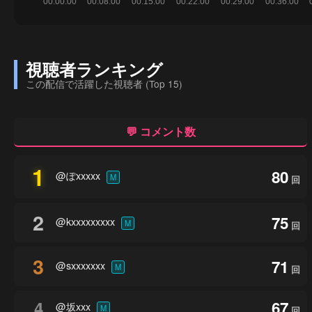
視聴者ランキング
この配信で活躍した視聴者 (Top 15)
💬 コメント数
1
80
@ぽxxxxx
M
回
2
75
@kxxxxxxxxx
M
回
3
71
@sxxxxxxx
M
回
4
67
@坂xxx
M
回