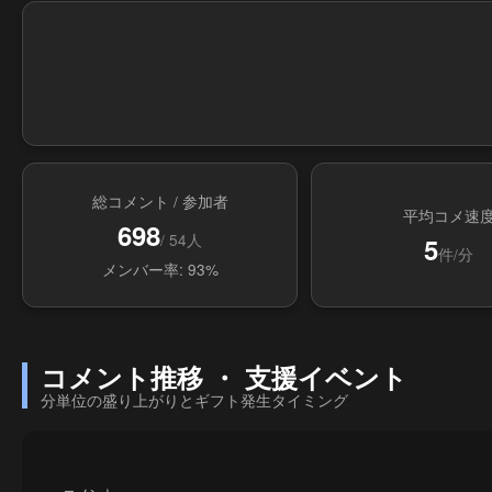
総コメント / 参加者
平均コメ速
698
/ 54人
5
件/分
メンバー率: 93%
コメント推移 ・ 支援イベント
分単位の盛り上がりとギフト発生タイミング