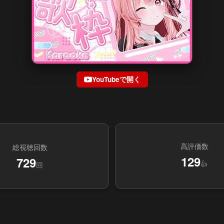
YouTubeで開く
高評価数
総視聴回数
129
729
👍
回