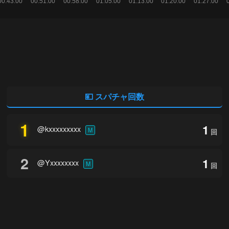
💴 スパチャ回数
1
1
@kxxxxxxxxx
M
回
2
1
@Yxxxxxxxx
M
回