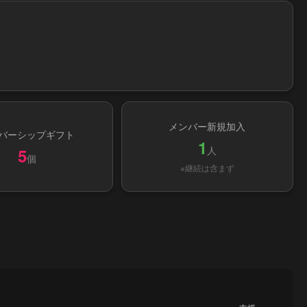
メンバー新規加入
バーシップギフト
1
人
5
個
※継続は含まず