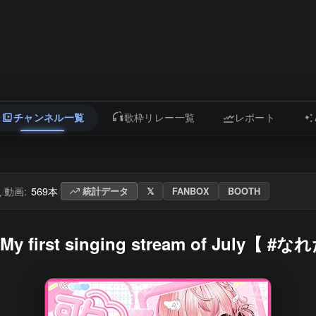
チャンネル一覧
歌枠リレー一覧
レポート
人
動画:
569本
/
/
統計データ
𝕏
FANBOX
BOOTH
irst singing stream of July【 #な