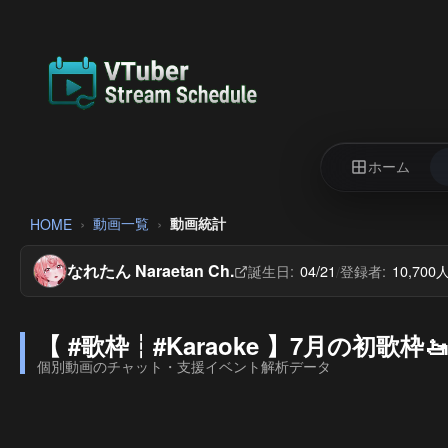
ホーム
動画一覧
動画統計
HOME
なれたん Naraetan Ch.
誕生日:
04/21
登録者:
10,700
/
【 #歌枠┆#Karaoke 】7月の初歌枠🚤My f
個別動画のチャット・支援イベント解析データ