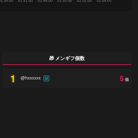
🎁 メンギフ個数
1
5
@hxxxxxx
M
個