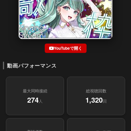
YouTubeで開く
動画パフォーマンス
最大同時接続
総視聴回数
274
1,320
人
回