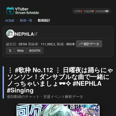
4
0
99
LIVE
1h以内
24h以内
動画一覧
動画統計
HOME
NEPHLA
誕生日:
05/04
/
登録者:
111,000人
/
動画:
850本
/
統計データ
𝕏
Web
BOOTH
⋮ #歌枠 No.112 ⋮ 日曜夜は踊らにゃ
ソンソン！ダンサブルな曲で一緒に
ノっちゃいましょ🕶✧ #NEPHLA
#Singing
個別動画のチャット・支援イベント解析データ