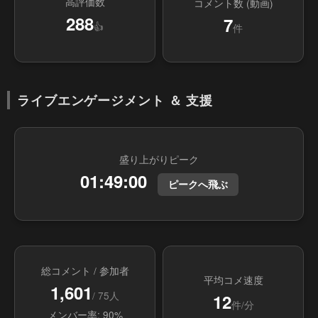
高評価数
コメント数 (動画)
288
7
👍
件
ライブエンゲージメント ＆ 支援
盛り上がりピーク
01:49:00
ピークへ飛ぶ
総コメント / 参加者
平均コメ速度
1,601
/ 75人
12
件/分
メンバー率: 90%