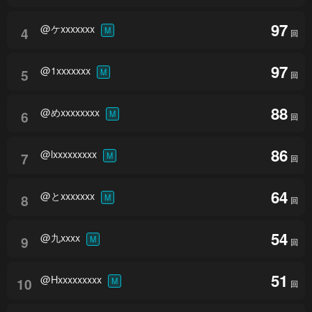
97
@ケxxxxxxx
4
M
回
97
@1xxxxxxx
5
M
回
88
@めxxxxxxxx
6
M
回
86
@lxxxxxxxxx
7
M
回
64
@とxxxxxxx
8
M
回
54
@九xxxx
9
M
回
51
@Hxxxxxxxxx
10
M
回