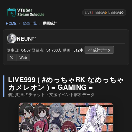
4
0
99
LIVE
1h以内
24h以内
動画一覧
動画統計
HOME
NEUN
誕生日:
04/07
/
登録者:
54,700人
/
動画:
512本
/
統計データ
𝕏
Web
LIVE999 ( #めっちゃRK なめっちゃ
カメレオン ) = GAMING =
個別動画のチャット・支援イベント解析データ