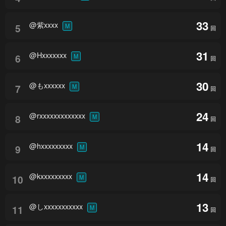
33
@紫xxxx
5
M
回
31
@Hxxxxxxx
6
M
回
30
@もxxxxxx
7
M
回
24
@rxxxxxxxxxxxxx
8
M
回
14
@hxxxxxxxxx
9
M
回
14
@kxxxxxxxxx
10
M
回
13
@しxxxxxxxxxxx
11
M
回