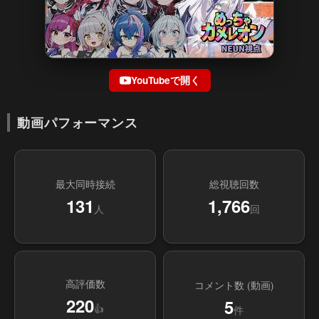
YouTubeで開く
動画パフォーマンス
最大同時接続
総視聴回数
131
1,766
人
回
高評価数
コメント数 (動画)
220
5
👍
件