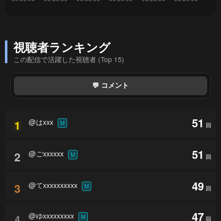
視聴者ランキング
この配信で活躍した視聴者 (Top 15)
💬 コメント
51
@はxxx
1
M
回
51
@ごxxxxxx
2
M
回
49
@てxxxxxxxxxx
3
M
回
47
@ゆxxxxxxxxx
4
M
回