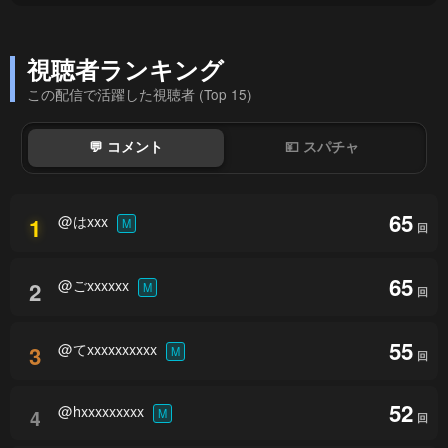
視聴者ランキング
この配信で活躍した視聴者 (Top 15)
💬 コメント
💴 スパチャ
65
@はxxx
1
M
回
65
@ごxxxxxx
2
M
回
55
@てxxxxxxxxxx
3
M
回
52
@hxxxxxxxxx
4
M
回