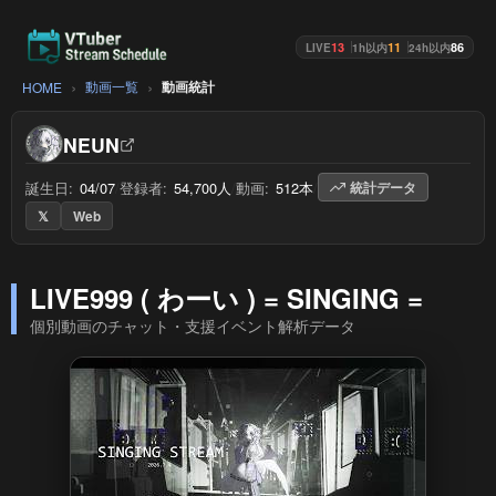
13
11
86
LIVE
1h以内
24h以内
動画一覧
動画統計
HOME
NEUN
誕生日:
04/07
/
登録者:
54,700人
/
動画:
512本
/
統計データ
𝕏
Web
LIVE999 ( わーい ) = SINGING =
個別動画のチャット・支援イベント解析データ