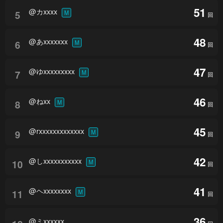
51
@カxxxx
5
M
回
48
@あxxxxxxx
6
M
回
47
@ゆxxxxxxxxx
7
M
回
46
@ねxx
8
M
回
45
@rxxxxxxxxxxxxx
9
M
回
42
@しxxxxxxxxxxx
10
M
回
41
@ヘxxxxxxxx
11
M
回
36
@ミxxxxxx