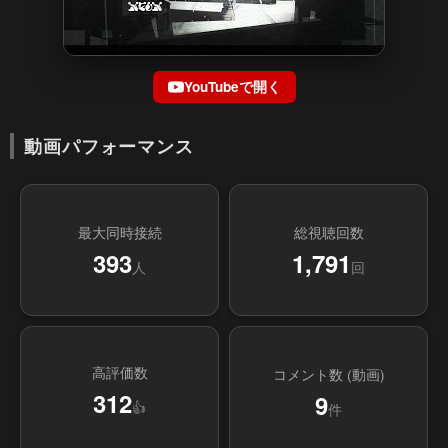
YouTubeで開く
動画パフォーマンス
最大同時接続
総視聴回数
393
1,791
人
回
高評価数
コメント数 (動画)
312
9
👍
件