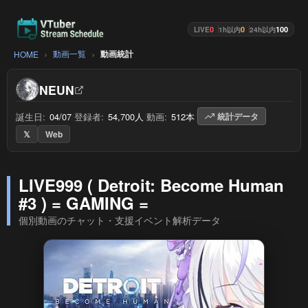
0
0
100
LIVE
1h以内
24h以内
動画一覧
動画統計
HOME
NEUN
誕生日:
04/07
/
登録者:
54,700人
/
動画:
512本
/
統計データ
𝕏
Web
LIVE999 ( Detroit: Become Human
#3 ) = GAMING =
個別動画のチャット・支援イベント解析データ