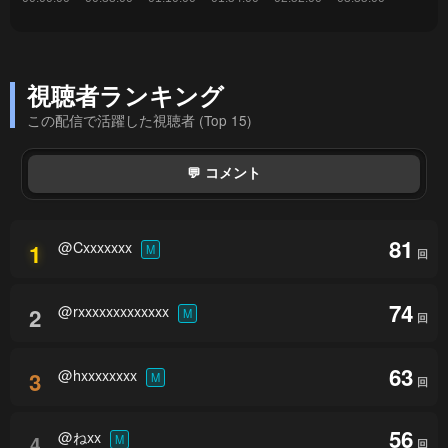
視聴者ランキング
この配信で活躍した視聴者 (Top 15)
💬 コメント
81
@Cxxxxxxx
1
M
回
74
@rxxxxxxxxxxxxx
2
M
回
63
@hxxxxxxxx
3
M
回
56
@ねxx
4
M
回