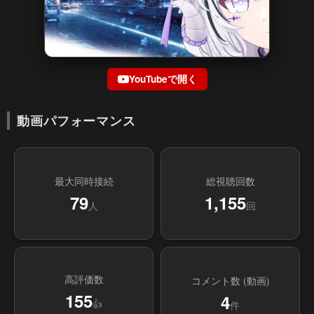
YouTubeで開く
動画パフォーマンス
最大同時接続
総視聴回数
79
1,155
人
回
高評価数
コメント数 (動画)
155
4
👍
件