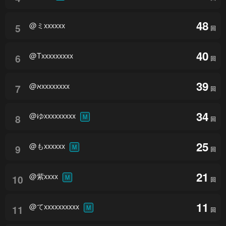
48
@ミxxxxxx
5
回
40
@Txxxxxxxxx
6
回
39
@אxxxxxxxx
7
回
34
@ゆxxxxxxxxx
8
M
回
25
@もxxxxxx
9
M
回
21
@紫xxxx
10
M
回
11
@てxxxxxxxxxx
11
M
回