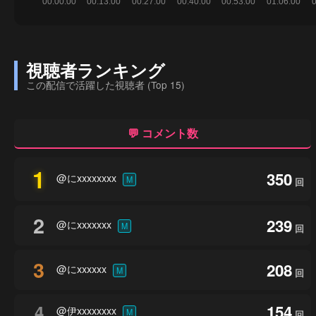
視聴者ランキング
この配信で活躍した視聴者 (Top 15)
💬 コメント数
1
350
@にxxxxxxxx
M
回
2
239
@にxxxxxxx
M
回
3
208
@にxxxxxx
M
回
4
154
@伊xxxxxxxx
M
回