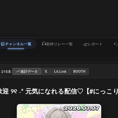
チャンネル一覧
歌枠リレー一覧
レポート
215本
/
統計データ
𝕏
Lit.Link
BOOTH
୧ ˖* 元気になれる配信♡【#にっこりわたち