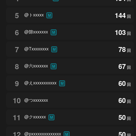
5
144
@トxxxxx
M
回
6
103
@隙xxxxxxx
M
回
7
78
@Txxxxxxxx
M
回
8
67
@六xxxxxxx
M
回
9
60
@えxxxxxxxxxxx
M
回
10
60
@つxxxxxxx
回
11
50
@クxxxxxx
M
回
12
50
@pxxxxxxxxxxxxxx
M
回