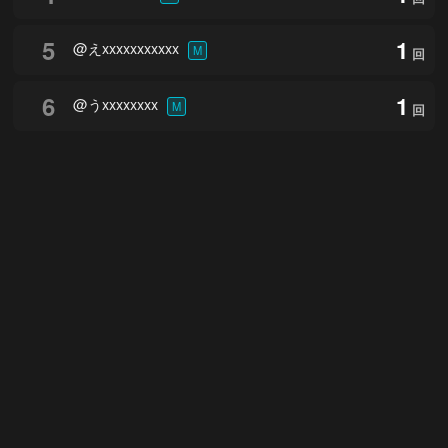
5
1
@えxxxxxxxxxxx
M
回
6
1
@うxxxxxxxx
M
回