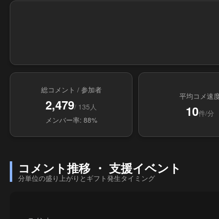
総コメント / 参加者
平均コメ速
2,479
/ 135人
10
件/分
メンバー率: 88%
コメント推移 ・ 支援イベント
分単位の盛り上がりとギフト発生タイミング