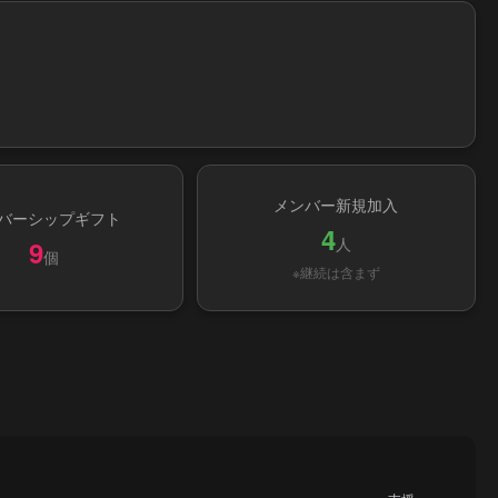
メンバー新規加入
バーシップギフト
4
人
9
個
※継続は含まず