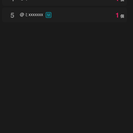
5
1
@ミxxxxxxx
M
個