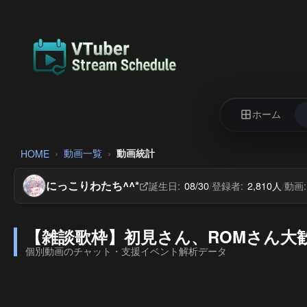
ホーム
動画一覧
動画統計
HOME
にっこりわたち^^*
誕生日:
08/30
登録者:
2,810人
動画:
/
/
【雑談歌枠】初見さん、ROMさん大歓迎 ୨
個別動画のチャット・支援イベント解析データ