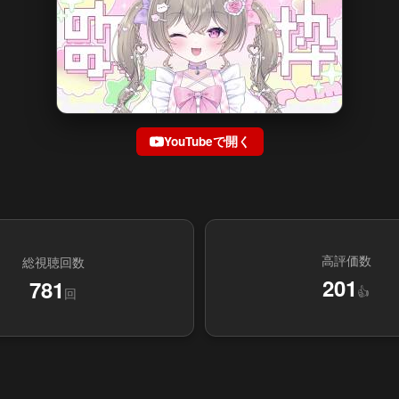
YouTubeで開く
高評価数
総視聴回数
201
781
👍
回