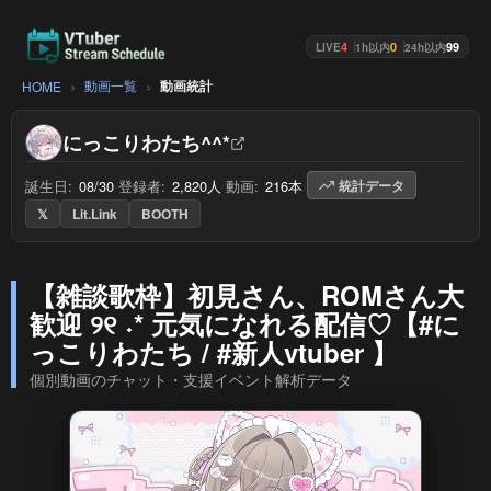
4
0
99
LIVE
1h以内
24h以内
動画一覧
動画統計
HOME
にっこりわたち^^*
誕生日:
08/30
/
登録者:
2,820人
/
動画:
216本
/
統計データ
𝕏
Lit.Link
BOOTH
【雑談歌枠】初見さん、ROMさん大
歓迎 ୨୧ ˖* 元気になれる配信♡【#に
っこりわたち / #新人vtuber 】
個別動画のチャット・支援イベント解析データ