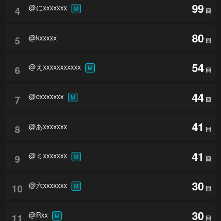
99
@にxxxxxxx
4
M
回
80
@kxxxxx
5
回
54
@えxxxxxxxxxxx
6
M
回
44
@cxxxxxxx
7
M
回
41
@あxxxxxxx
8
回
41
@ミxxxxxxx
9
M
回
30
@六xxxxxxx
10
M
回
30
@Rxx
11
M
回