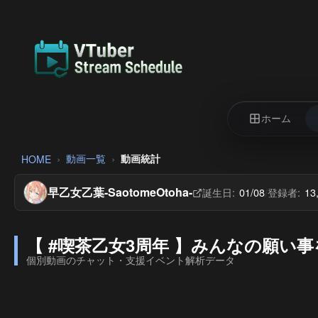
ホーム
動画一覧
動画統計
HOME
早乙女乙葉-SaotomeOtoha-
誕生日:
01/08
登録者:
13
/
【 #喫茶乙女3周年 】みんなの願い事を
個別動画のチャット・支援イベント解析データ