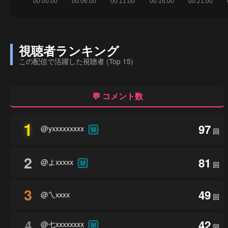
視聴者ランキング
この配信で活躍した視聴者 (Top 15)
💬 コメント数
1
97
@yxxxxxxxxx
M
回
2
81
@よxxxxx
M
回
3
49
@乀xxxx
回
4
42
@七xxxxxxxx
M
回