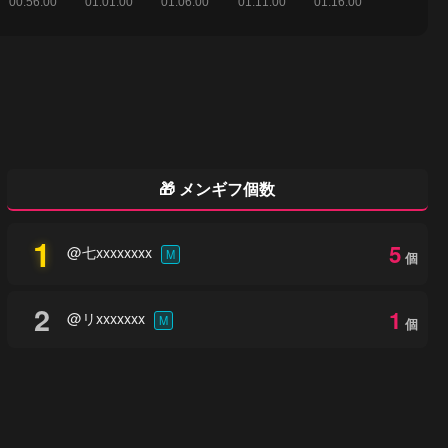
🎁 メンギフ個数
1
5
@七xxxxxxxx
M
個
2
1
@リxxxxxxx
M
個