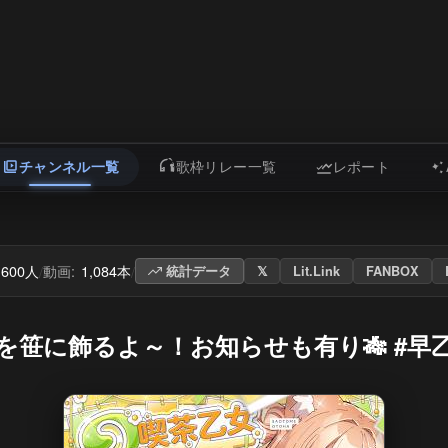
チャンネル一覧
歌枠リレー一覧
レポート
,600人
動画:
1,084本
/
/
統計データ
𝕏
Lit.Link
FANBOX
笹に飾るよ～！お知らせも有り🎋 #早乙女