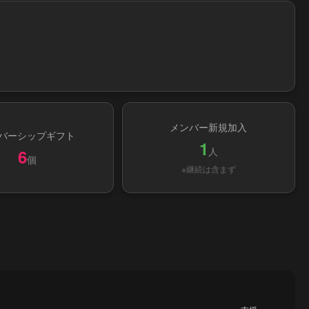
メンバー新規加入
バーシップギフト
1
人
6
個
※継続は含まず