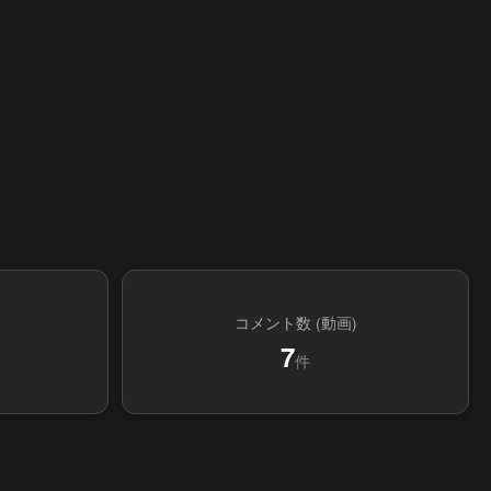
コメント数 (動画)
7
件