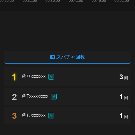
💴 スパチャ回数
1
3
@リxxxxxxx
M
回
2
1
@Txxxxxxxxx
M
回
3
1
@しxxxxxxx
M
回