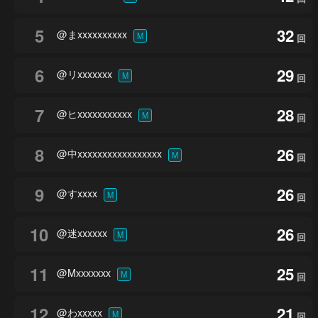
5
32
@まxxxxxxxxxx
M
回
6
29
@リxxxxxxx
M
回
7
28
@ヒxxxxxxxxxxx
M
回
8
26
@中xxxxxxxxxxxxxxxxx
M
回
9
26
@すxxxx
M
回
10
26
@迷xxxxxx
M
回
11
25
@Mxxxxxxx
M
回
12
21
@わxxxxx
M
回