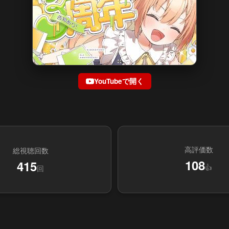
YouTubeで開く
高評価数
総視聴回数
108
415
👍
回