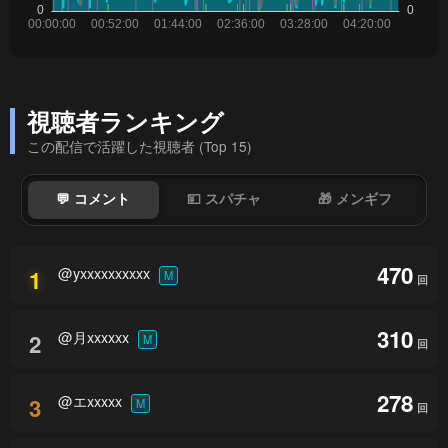
視聴者ランキング
この配信で活躍した視聴者 (Top 15)
💬 コメント
💴 スパチャ
🎁 メンギフ
470
@yxxxxxxxxxx
1
M
回
310
@月xxxxxx
2
M
回
278
@エxxxxx
3
M
回