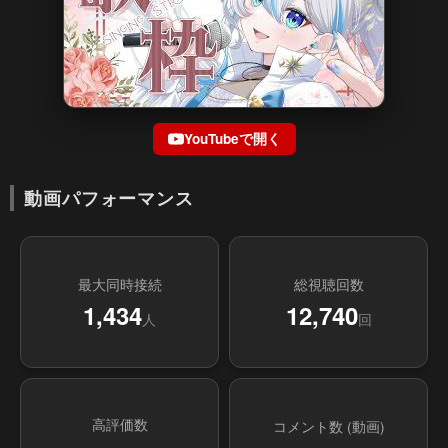
YouTubeで開く
動画パフォーマンス
最大同時接続
総視聴回数
1,434
12,740
人
回
高評価数
コメント数 (動画)