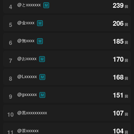
239
@とxxxxxxx
4
M
回
206
@金xxxx
5
M
回
185
@無xxxx
6
M
回
170
@おxxxxx
7
M
回
168
@Lxxxxxx
8
M
回
151
@gxxxxxx
9
M
回
107
@黒xxxxxxxxxx
10
回
104
@茶xxxxxx
11
回