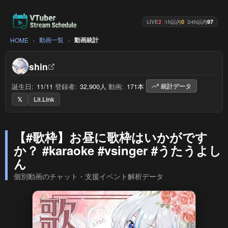
2
0
97
LIVE
1h以内
24h以内
動画一覧
動画統計
HOME
shin
誕生日:
11/11
/
登録者:
32,900人
/
動画:
171本
/
統計データ
𝕏
Lit.Link
【#歌枠】お昼に歌枠はいかがです
か？ #karaoke #vsinger #うたうよし
ん
個別動画のチャット・支援イベント解析データ