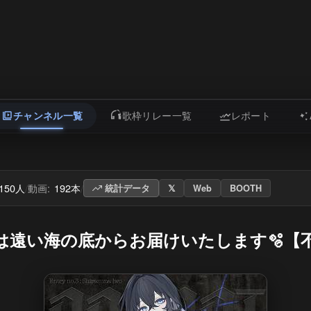
チャンネル一覧
歌枠リレー一覧
レポート
,150人
動画:
192本
/
/
統計データ
𝕏
Web
BOOTH
遠い海の底からお届けいたします🫧【不知