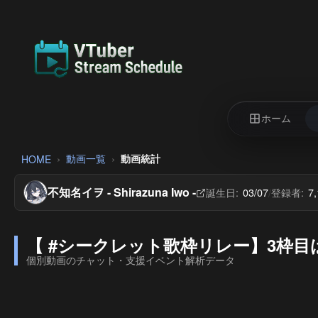
ホーム
動画一覧
動画統計
HOME
不知名イヲ - Shirazuna Iwo -
誕生日:
03/07
登録者:
7
/
【 #シークレット歌枠リレー】3枠目は
個別動画のチャット・支援イベント解析データ