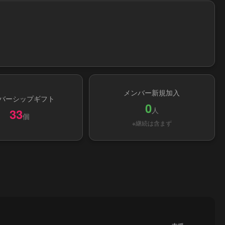
メンバー新規加入
バーシップギフト
0
人
33
個
※継続は含まず