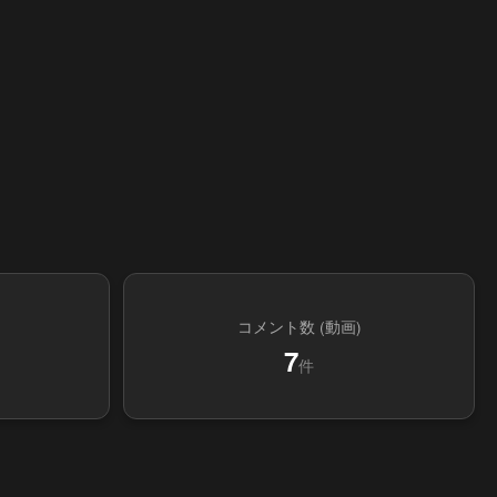
コメント数 (動画)
7
件