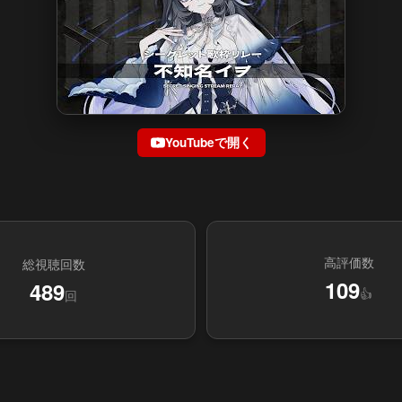
YouTubeで開く
高評価数
総視聴回数
109
489
👍
回