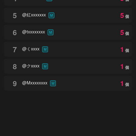
5
5
@紅xxxxxxx
M
個
6
5
@txxxxxxxx
M
個
7
1
@くxxxx
M
個
8
1
@クxxxx
M
個
9
1
@Mxxxxxxxx
M
個