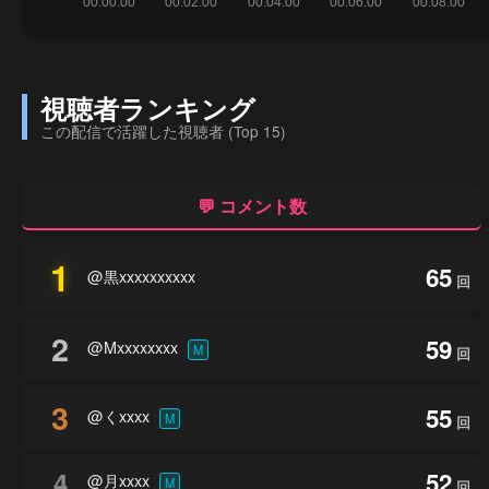
視聴者ランキング
この配信で活躍した視聴者 (Top 15)
💬 コメント数
1
65
@黒xxxxxxxxxx
回
2
59
@Mxxxxxxxx
M
回
3
55
@くxxxx
M
回
4
52
@月xxxx
M
回