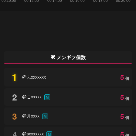
🎁 メンギフ個数
1
5
@ふxxxxxxx
個
2
5
@こxxxxx
M
個
3
5
@月xxxx
M
個
4
5
@sxxxxxxx
M
個