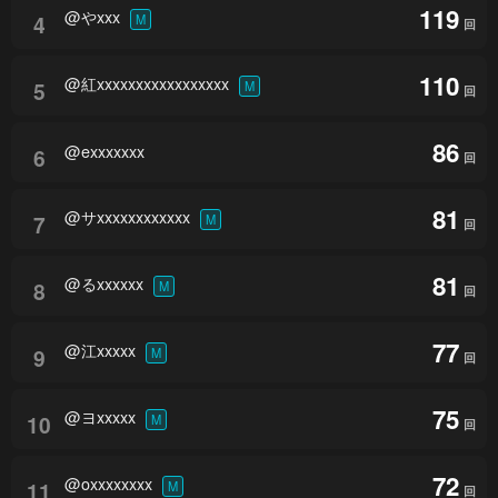
119
@やxxx
4
M
回
110
@紅xxxxxxxxxxxxxxxxx
5
M
回
86
@exxxxxxx
6
回
81
@サxxxxxxxxxxxx
7
M
回
81
@るxxxxxx
8
M
回
77
@江xxxxx
9
M
回
75
@ヨxxxxx
10
M
回
72
@oxxxxxxxx
11
M
回