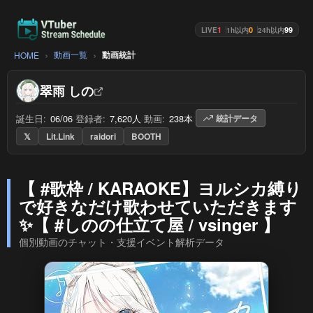
1
0
99
LIVE
1h以内
24h以内
動画一覧
動画統計
HOME
翠雨 しの
誕生日:
06/06
/
登録者:
7,620人
/
動画:
238本
/
統計データ
𝕏
Lit.Link
raidori
BOOTH
【 #歌枠 / KARAOKE】ヨルシカ縛り
で好きなだけ歌わせていただきます
✨【 #しのの仕立て屋 / vsinger 】
個別動画のチャット・支援イベント解析データ