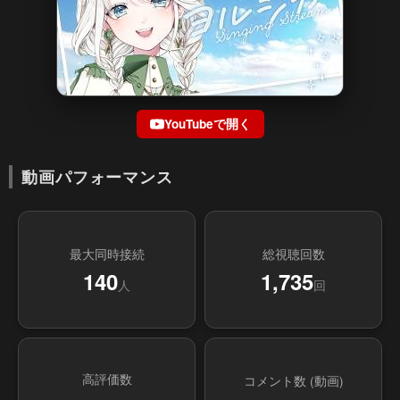
YouTubeで開く
動画パフォーマンス
最大同時接続
総視聴回数
140
1,735
人
回
高評価数
コメント数 (動画)