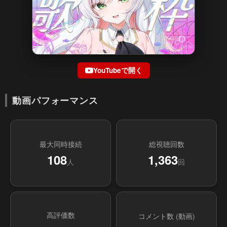
YouTubeで開く
動画パフォーマンス
最大同時接続
総視聴回数
108
1,363
人
回
高評価数
コメント数 (動画)