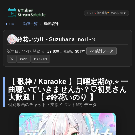
5
2
68
LIVE
1h以内
24h以内
動画一覧
動画統計
HOME
鈴花いのり - Suzuhana Inori -
誕生日:
11/17
/
登録者:
28,600人
/
動画:
301本
/
統計データ
𝕏
Web
BOOTH
【 歌枠 / Karaoke 】日曜定期𝜗𝜚.⋆ 一
曲聴いていきませんか？♡初見さん
大歓迎！【 #鈴花いのり 】
個別動画のチャット・支援イベント解析データ