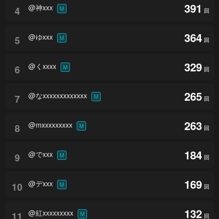
391
@神xxx
4
M
回
364
@ゆxxx
5
M
回
329
@くxxxx
6
M
回
265
@なxxxxxxxxxxxxx
7
M
回
263
@mxxxxxxxxx
8
M
回
184
@でxxx
9
M
回
169
@デxxx
10
M
回
132
@紅xxxxxxxxx
11
M
回