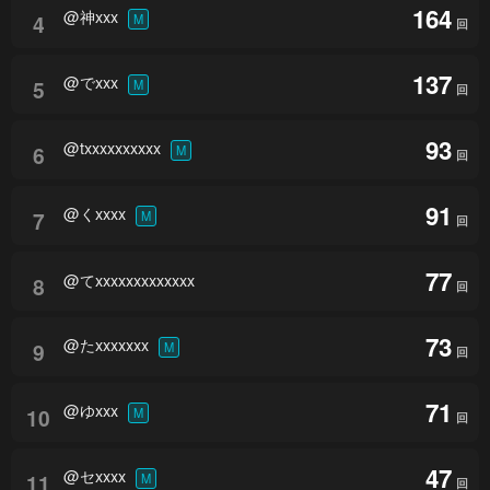
164
@神xxx
4
M
回
137
@でxxx
5
M
回
93
@txxxxxxxxxx
6
M
回
91
@くxxxx
7
M
回
77
@てxxxxxxxxxxxxx
8
回
73
@たxxxxxxx
9
M
回
71
@ゆxxx
10
M
回
47
@セxxxx
11
M
回