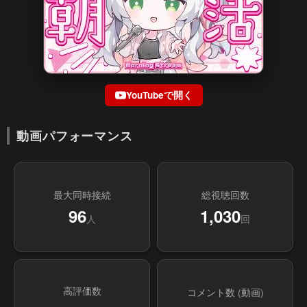
YouTubeで開く
動画パフォーマンス
最大同時接続
総視聴回数
96
1,030
人
回
高評価数
コメント数 (動画)