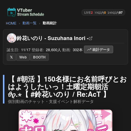
2
0
97
LIVE
1h以内
24h以内
動画一覧
動画統計
HOME
鈴花いのり - Suzuhana Inori -
誕生日:
11/17
/
登録者:
28,600人
/
動画:
302本
/
統計データ
𝕏
Web
BOOTH
【 #朝活 】150名様にお名前呼びとお
はようしたいっ！土曜定期朝活
𝜗𝜚.⋆【 #鈴花いのり / Re:AcT 】
個別動画のチャット・支援イベント解析データ