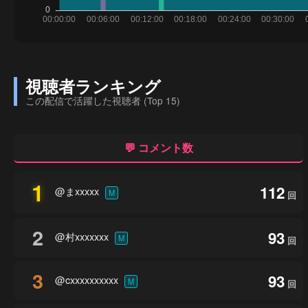
視聴者ランキング
この配信で活躍した視聴者 (Top 15)
💬 コメント数
1
112
@まxxxxx
M
回
2
93
@村xxxxxxx
M
回
3
93
@cxxxxxxxxxx
M
回