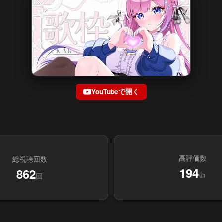
YouTubeで開く
高評価数
総視聴回数
194
862
👍
回