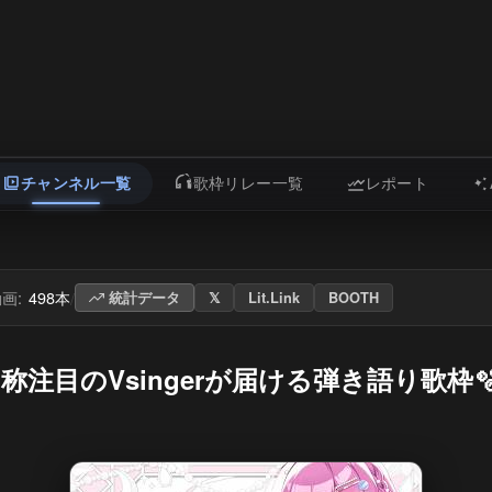
チャンネル一覧
歌枠リレー一覧
レポート
画:
498本
/
統計データ
𝕏
Lit.Link
BOOTH
ᐟ自称注目のVsingerが届ける弾き語り歌枠🫧