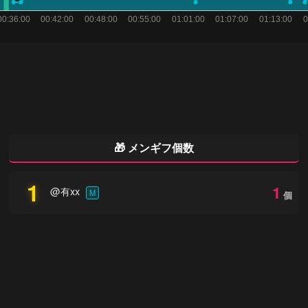
🎁 メンギフ個数
1
1
@有xx
M
個