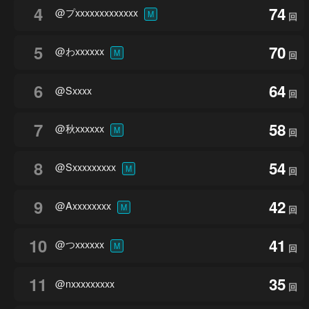
4
74
@プxxxxxxxxxxxxx
M
回
5
70
@わxxxxxx
M
回
6
64
@Sxxxx
回
7
58
@秋xxxxxx
M
回
8
54
@Sxxxxxxxxx
M
回
9
42
@Axxxxxxxx
M
回
10
41
@つxxxxxx
M
回
11
35
@nxxxxxxxxx
回