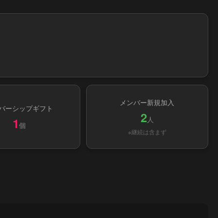
メンバー新規加入
バーシップギフト
2
人
1
個
※継続は含まず