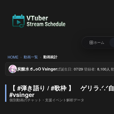
ホーム
動画一覧
動画統計
HOME
炭酸水🥤｡oO Vsinger
誕生日:
07/29
登録者:
8,100人
動
/
/
【 #弾き語り / #歌枠 】 ゲリラ.ᐟ.
#vsinger
個別動画のチャット・支援イベント解析データ