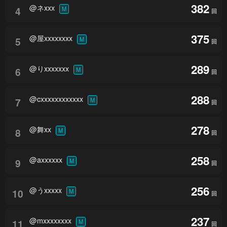
382
@ネxxx
4
M
回
375
@屋xxxxxxxx
5
M
回
289
@りxxxxxxx
6
M
回
288
@cxxxxxxxxxxxx
7
M
回
278
@舞xx
8
M
回
258
@axxxxxx
9
M
回
256
@うxxxxx
10
M
回
237
@mxxxxxxxx
11
M
回