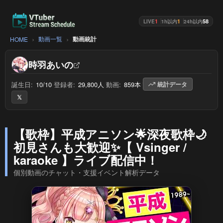
1
1
58
LIVE
1h以内
24h以内
動画一覧
動画統計
HOME
時羽あいの
誕生日:
10/10
/
登録者:
29,800人
/
動画:
859本
/
統計データ
𝕏
【歌枠】平成アニソン🌟深夜歌枠🌙
初見さんも大歓迎✨️【 Vsinger /
karaoke 】ライブ配信中！
個別動画のチャット・支援イベント解析データ