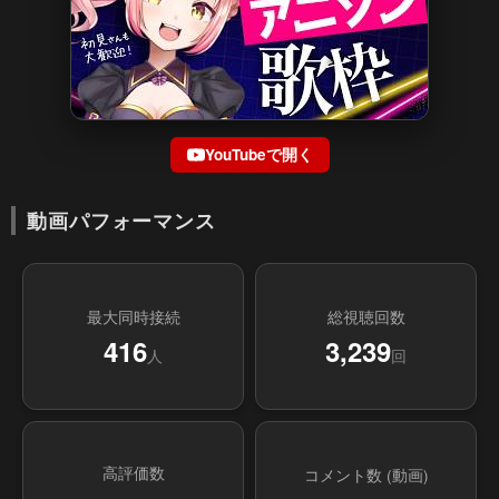
YouTubeで開く
動画パフォーマンス
最大同時接続
総視聴回数
416
3,239
人
回
高評価数
コメント数 (動画)