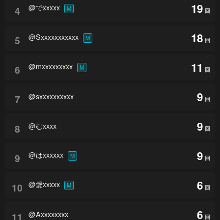
19
@でxxxxx
4
M
回
18
@Sxxxxxxxxxxx
5
M
回
11
@mxxxxxxxxx
6
M
回
9
@sxxxxxxxxxx
7
回
9
@むxxxx
8
回
9
@はxxxxxx
9
M
回
6
@愛xxxxx
10
M
回
6
@Axxxxxxxx
11
回