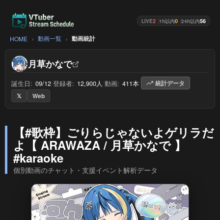
2
0
56
LIVE
1h以内
24h以内
動画一覧
動画統計
HOME
月草かなで
誕生日:
09/12
/
登録者:
12,900人
/
動画:
411本
/
統計データ
𝕏
Web
【#歌枠】ごりらじゃないよゲリラだ
よ【 ARAWAZA / 月草かなで 】
#karaoke
個別動画のチャット・支援イベント解析データ