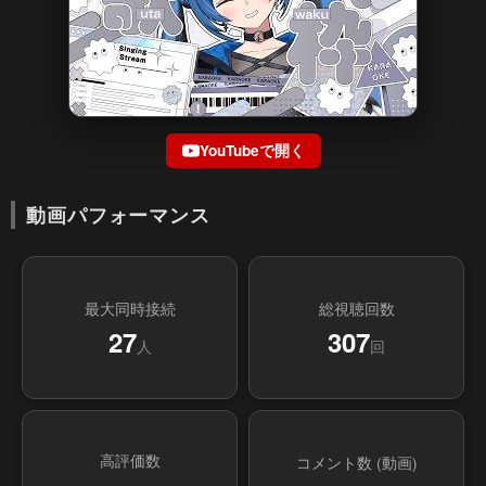
YouTubeで開く
動画パフォーマンス
最大同時接続
総視聴回数
27
307
人
回
高評価数
コメント数 (動画)