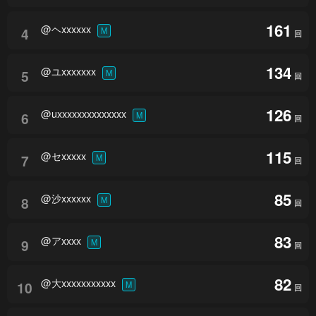
161
@ヘxxxxxx
4
M
回
134
@ユxxxxxxx
5
M
回
126
@uxxxxxxxxxxxxxx
6
M
回
115
@セxxxxx
7
M
回
85
@沙xxxxxx
8
M
回
83
@アxxxx
9
M
回
82
@大xxxxxxxxxxx
10
M
回