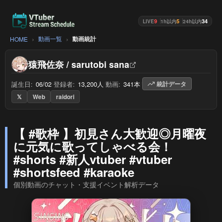
9
5
34
LIVE
1h以内
24h以内
動画一覧
動画統計
HOME
猿飛佐奈 / sarutobi sana
誕生日:
06/02
/
登録者:
13,200人
/
動画:
341本
/
統計データ
𝕏
Web
raidori
【 #歌枠 】初見さん大歓迎◎月曜夜
に元気に歌ってしゃべる会！
#shorts #新人vtuber #vtuber
#shortsfeed #karaoke
個別動画のチャット・支援イベント解析データ