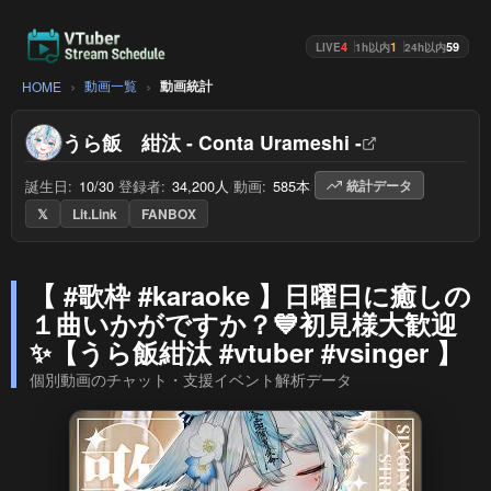
4
1
59
LIVE
1h以内
24h以内
動画一覧
動画統計
HOME
うら飯 紺汰 - Conta Urameshi -
誕生日:
10/30
/
登録者:
34,200人
/
動画:
585本
/
統計データ
𝕏
Lit.Link
FANBOX
【 #歌枠 #karaoke 】日曜日に癒しの
１曲いかがですか？💙初見様大歓迎
✨【うら飯紺汰 #vtuber #vsinger 】
個別動画のチャット・支援イベント解析データ