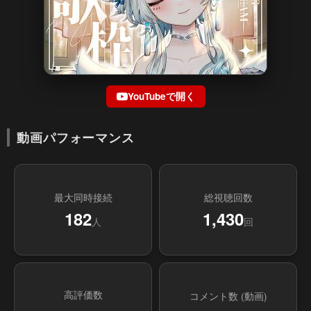
YouTubeで開く
動画パフォーマンス
最大同時接続
総視聴回数
182
1,430
人
回
高評価数
コメント数 (動画)