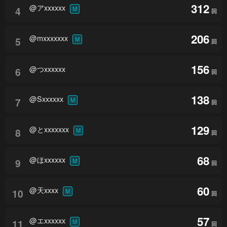
312
@アxxxxxx
4
M
回
206
@mxxxxxxx
5
M
回
156
@つxxxxxx
6
回
138
@Sxxxxxx
7
M
回
129
@とxxxxxxx
8
M
回
68
@ほxxxxxx
9
M
回
60
@天xxxx
10
M
回
57
@エxxxxxx
11
M
回