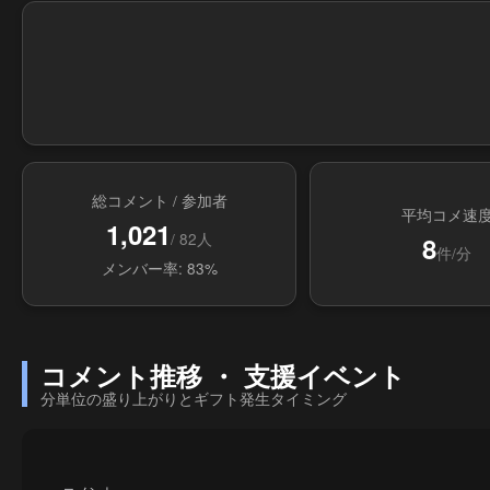
総コメント / 参加者
平均コメ速
1,021
/ 82人
8
件/分
メンバー率: 83%
コメント推移 ・ 支援イベント
分単位の盛り上がりとギフト発生タイミング