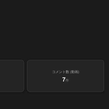
コメント数 (動画)
7
件