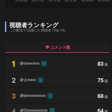
視聴者ランキング
この配信で活躍した視聴者 (Top 15)
💬 コメント数
1
83
@zxxxxxxxx
M
回
2
75
@まxxxxx
M
回
3
68
@jxxxxxxxxxxxx
M
回
4
64
@Oxxxxxxxxxxxx
M
回