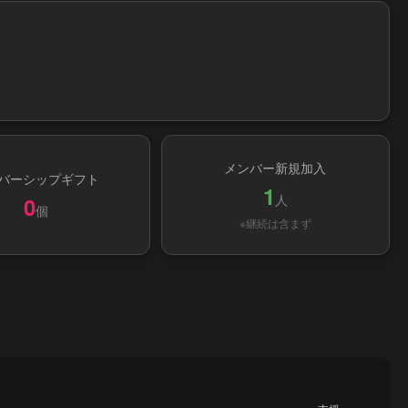
メンバー新規加入
バーシップギフト
1
人
0
個
※継続は含まず