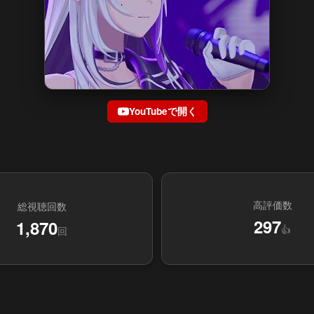
YouTubeで開く
高評価数
総視聴回数
297
1,870
👍
回