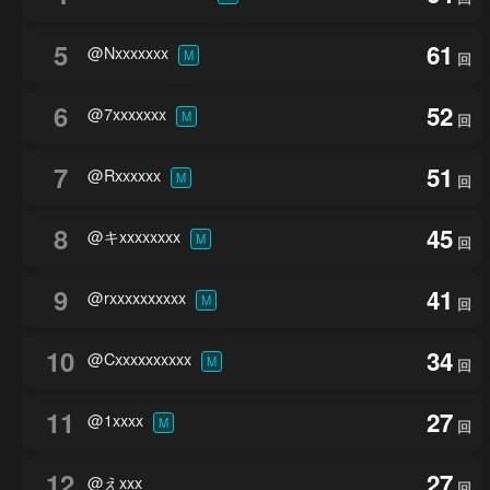
5
61
@Nxxxxxxx
M
回
6
52
@7xxxxxxx
M
回
7
51
@Rxxxxxx
M
回
8
45
@キxxxxxxxx
M
回
9
41
@rxxxxxxxxxx
M
回
10
34
@Cxxxxxxxxxx
M
回
11
27
@1xxxx
M
回
12
27
@えxxx
回