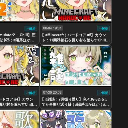
08/04 19:01
解析
解析
ulator2 ￤Chill〗圧
〖#Minecraft￤ハードコア #5〗カウン
浄🧸￤#陽茅ほかほ
ト：11回🧸鉱石を掘り村を荒らすChillク
#Vtuber
ラ￤#陽茅ほかほか￤#UniVIRTUAL #Vt
uber
07/30 20:03
解析
解析
￤ハードコア #4〗カウン
〖#雑談￤7月振り返り〗色々あった&し
掘り村を荒らすChillク
てた事振り返り🧸￤#陽茅ほかほか￤#U
UniVIRTUAL #Vt
niVIRTUAL #Vtuber