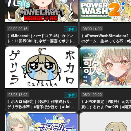
08/09 20:16
08/09 14:00
解析
〖#Minecraft￤ハードコア #6〗カウン
〖#PowerWashSimulator2
ト：11回🧸Chillにネザー要塞でポテトL
のゲーム一生やってる🧸￤#
￤#陽茅ほかほか￤#UniVIRTUAL #Vtub
か￤#UniVIRTUAL #Vtuber
er
08/03 13:02
08/01 22:00
解析
〖ボカロ系限定￤#歌枠〗作業終わり、
〖J-POP限定￤#歌枠〗元
ゲリラ歌枠🧸￤#陽茅ほかほか￤#UniVI
夏にするわよ Part2🧸￤#
RTUAL #Vtuber
#UniVIRTUAL #Vtuber