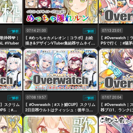
07/14 21:00
07/13 23:01
解析
解析
枠🧸🩵￤
〖#めっちゃカメレオン￤コラボ〗お絵
〖#Overwatch
 #Vtuber
描き&デザインVTuber集結🧸サムネイル
PSで行く ￤#陽茅
からセンスが滲む￤#陽茅ほかほか￤#U
UAL #Vtuber
niVIRTUAL #Vtuber
07/08 19:57
07/07 20:04
解析
解析
UP〗スクリム
〖#Overwatch￤#スト鯖CUP〗スクリム
〖#Overwatch
PS ￤#陽
2日目🧸ウルトはティッシュ：後半コー
🧸ブロ1、ランクに
Vtuber
チング&熱血クイマ ￤#陽茅ほかほか￤#
陽茅ほかほか￤#UniV
UniVIRTUAL #Vtuber