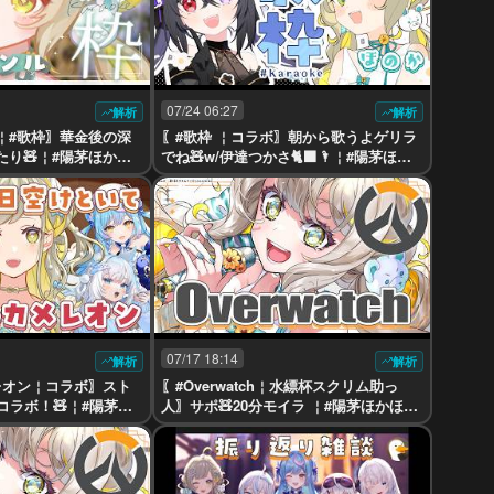
07/24 06:27
解析
解析
￤#歌枠〗華金後の深
〖#歌枠 ￤コラボ〗朝から歌うよゲリラ
り🧸￤#陽茅ほかほ
でね🧸w/伊達つかさ🐈‍⬛🌂￤#陽茅ほか
#Vtuber
ほか￤#UniVIRTUAL #Vtuber
07/17 18:14
解析
解析
レオン￤コラボ〗スト
〖#Overwatch￤水縹杯スクリム助っ
コラボ！🧸￤#陽茅ほ
人〗サポ🧸20分モイラ ￤#陽茅ほかほか
AL #Vtuber
￤#UniVIRTUAL #Vtuber