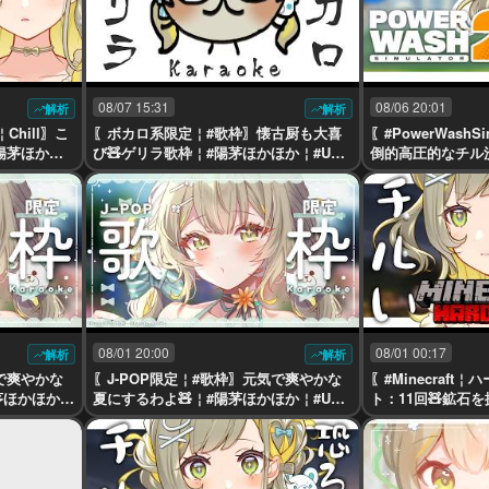
08/07 15:31
08/06 20:01
解析
解析
 ￤Chill〗こ
〖ボカロ系限定￤#歌枠〗懐古厨も大喜
〖#PowerWashSim
陽茅ほかほ
び🧸ゲリラ歌枠￤#陽茅ほかほか￤#Uni
倒的高圧的なチル洗
VIRTUAL #Vtuber
か￤#UniVIRTUAL 
08/01 20:00
08/01 00:17
解析
解析
気で爽やかな
〖J-POP限定￤#歌枠〗元気で爽やかな
〖#Minecraft
陽茅ほかほか￤
夏にするわよ🧸￤#陽茅ほかほか￤#Uni
ト：11回🧸鉱石を
VIRTUAL #Vtuber
ラ￤#陽茅ほかほか￤#
uber