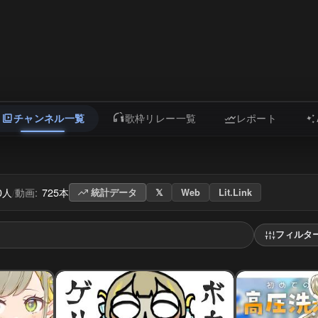
チャンネル一覧
歌枠リレー一覧
レポート
00人
動画:
725本
/
統計データ
𝕏
Web
Lit.Link
フィルタ