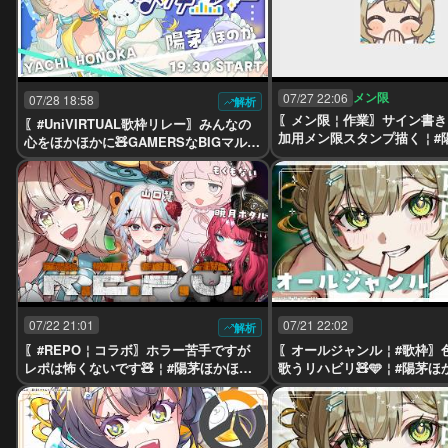
メン限
07/27 22:06
07/28 18:58
解析
〖メン限￤作業〗サイン書き
〖#UniVIRTUAL歌枠リレー〗みんなの
加用メン限スタンプ描く￤#
心をほかほかに🧸GAMERSなBIGマルチ
か￤#UniVIRTUAL #Vtuber
クリエイターだ！￤#陽茅ほかほか￤#U
niVIRTUAL #Vtuber
07/22 21:01
07/21 22:02
解析
〖#REPO￤コラボ〗ホラー苦手ですが
〖オールジャンル￤#歌枠〗
レポは怖くないです🧸￤#陽茅ほかほか
歌うリハビリ🧸🩵￤#陽茅ほ
￤#UniVIRTUAL #Vtuber
niVIRTUAL #Vtuber