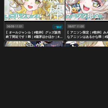
06/09 11:01
06/07 11:00
解析
〖オールジャンル￤#歌枠〗グッズ販売
〖アニソン限定￤#歌枠〗み
終了間近です！🧸￤#陽茅ほかほか￤#U
なアニソンはあるかな🧸￤#
niVIRTUAL #Vtuber
か￤#UniVIRTUAL #Vtuber
06/03 04:00
06/02 11:00
解析
〖#Minecraft￤ハードコア〗ゥチらの
〖#Minecraft￤ハードコア 
絆、試される🧸w/伊達つかさ🐈‍⬛🌂￤#
ト：1回🧸めっちゃチルい￤
陽茅ほかほか￤#UniVIRTUAL #Vtuber
か￤#UniVIRTUAL #Vtuber