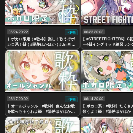
06/24 20:22
06/23 20:02
解析
〖ボカロ限定￤#歌枠〗楽しく歌うぞボ
〖#STREETFIGHTER6〗
カロ系！🧸￤#陽茅ほかほか￤#UniVIRT
ー4🧸イングリッド練習ランク
UAL #Vtuber
陽茅ほかほか￤#UniVIRTUAL 
06/17 20:02
06/14 20:00
解析
〖オールジャンル￤#歌枠〗色んなお歌
〖ボカロ系￤#歌枠〗たくさ
を歌っちゃうわよ🧸￤#陽茅ほかほか￤#
歌うよ！🧸￤#陽茅ほかほか￤#
UniVIRTUAL #Vtuber
UAL #Vtuber