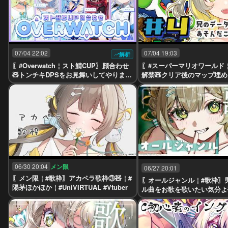
07/04 22:02
07/04 19:03
解析
〖#Overwatch￤スト鯖CUP〗顔合わせ
〖#スーパーマリオワールド
🧸トンチキDPSをお見舞いしてやります
解禁🧸クリア後のマップ埋め
よ ￤#陽茅ほかほか￤#UniVIRTUAL #Vt
陽茅ほかほか￤#UniVIRTUAL #
uber
donesia
メン限
06/30 20:04
06/27 20:01
〖メン限￤#歌枠〗アカペラ歌枠③🧸￤#
〖オールジャンル￤#歌枠〗
陽茅ほかほか￤#UniVIRTUAL #Vtuber
ル曲をお歌を歌いたい気分よ
茅ほかほか￤#UniVIRTUAL #