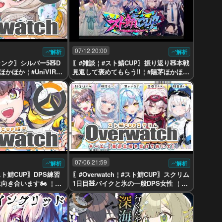
07/12 20:00
解析
解析
￤ランク〗シルバー5🧸D
〖#雑談￤#スト鯖CUP〗振り返り🧸本戦
ほかほか￤#UniVIRT
見返して褒めてもらう‼️￤#陽茅ほかほか
￤#UniVIRTUAL #Vtuber
07/06 21:59
解析
解析
￤スト鯖CUP〗DPS練習
〖#Overwatch￤#スト鯖CUP〗スクリム
向き合います🏍️ ￤#
1日目🧸バイクと氷の一般DPS女性 ￤#
IRTUAL #Vtuber
陽茅ほかほか￤#UniVIRTUAL #Vtuber