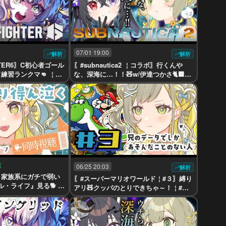
07/01 19:00
解析
解析
HTER6〗C初心者ゴール
〖#subnautica2 ￤コラボ〗行くんや
練習ランクマ👊 ￤#
な、深海に…！！🧸w/伊達つかさ🐈‍⬛🌂
IRTUAL #Vtuber
￤#陽茅ほかほか￤#UniVIRTUAL #Vtub
er
限
06/25 20:03
解析
と家族系にガチで弱い
〖#スーパーマリオワールド￤#３〗縛り
・ライフ』見る🐕️ ￤
アリ🧸クッパのとりできちゃ～！￤#陽
VIRTUAL #Vtuber
茅ほかほか￤#UniVIRTUAL #vtuberind
onesia