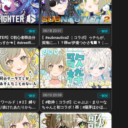
06/18 20:01
解析
解析
GHTER〗C初心者🧸自分
〖#subnautica2 ￤コラボ〗ゥチらが、
👊〖#streetfight
深海に…！？🧸w/伊達つかさ🐈‍⬛🌂￤#
ほか￤#UniVIRTUAL
陽茅ほかほか￤#UniVIRTUAL #Vtuber
06/10 20:09
解析
解析
オワールド￤#２〗縛り
〖#歌枠￤コラボ〗にゃぷぷ・まりーな
もり抜けたあたりから！
ちゃんと初コラボ！🧸￤#陽茅ほかほか
iVIRTUAL #Vtub
￤#UniVIRTUAL #Vtuber