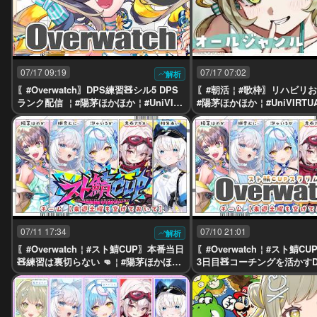
07/17 09:19
07/17 07:02
解析
〖#Overwatch〗DPS練習🧸シル5 DPS
〖#朝活￤#歌枠〗リハビリお歌
ランク配信 ￤#陽茅ほかほか￤#UniVIRT
#陽茅ほかほか￤#UniVIRTUAL
UAL #Vtuber
07/11 17:34
07/10 21:01
解析
〖#Overwatch￤#スト鯖CUP〗本番当日
〖#Overwatch￤#スト鯖C
🧸練習は裏切らない 👊￤#陽茅ほかほか
3日目🧸コーチングを活かすD
￤#UniVIRTUAL #Vtuber
茅ほかほか￤#UniVIRTUAL #