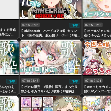
07/25 22:05
07/25 01:18
解析
まくる🧸追
〖#Minecraft￤ハードコア #4〗カウン
〖オールジャンル
陽茅ほかほ
ト：8回🧸堅実。鉱石掘り・Chill￤#陽茅
夜にゆったりまった
ほかほか￤#UniVIRTUAL #Vtuber
か￤#UniVIRTUAL 
07/18 23:46
07/18 21:01
解析
解析
色んな曲を
〖ボカロ限定￤#歌枠〗深夜にまったり
〖#めっちゃカメ
かほか￤#U
懐かしボカロリハビリ歌枠￤#陽茅ほか
鯖CUPメンバーで
ほか￤#UniVIRTUAL #Vtuber
かほか￤#UniVIRTU