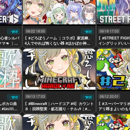
06/22 18:05
06/19 17:03
解析
解析
C初心者シルバ
〖#どろぼうノーム ￤コラボ〗家泥棒、
〖#STREET FI
マ👊 ￤#
4人でやれば怖くない🧸 #ほかぽか神の
イングリッドいいっすか
#Vtuber
街 ￤#陽茅ほかほか￤#UniVIRTUAL #Vt
er6〗 ￤#陽茅ほか
uber
#Vtuber
06/13 17:03
06/12 20:01
解析
解析
んボカロ曲
〖#Minecraft￤ハードコア #4〗カウント
〖#スーパーマリ
UniVIRT
８：回🧸堅実・鉱石掘り・チル🎶￤#陽
アリ🧸まよいの
茅ほかほか￤#UniVIRTUAL #Vtuber
￤#陽茅ほかほか￤#Un
er