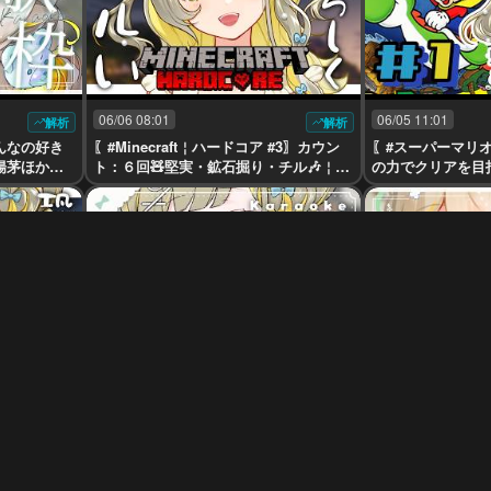
06/06 08:01
06/05 11:01
解析
解析
んなの好き
〖#Minecraft￤ハードコア #3〗カウン
〖#スーパーマリオ
陽茅ほかほ
ト：６回🧸堅実・鉱石掘り・チル🎶￤#
の力でクリアを目指
陽茅ほかほか￤#UniVIRTUAL #Vtuber
か￤#UniVIRTUAL 
05/31 11:03
05/30 06:01
解析
解析
#2〗カウン
〖オールジャンル￤#歌枠〗ルーレット
〖オールジャンル
#陽茅ほかほ
で歌唱キーが決まる歌枠🧸￤#陽茅ほか
昼歌枠🧸￤#陽茅ほ
ほか￤#UniVIRTUAL #Vtuber
AL #Vtuber