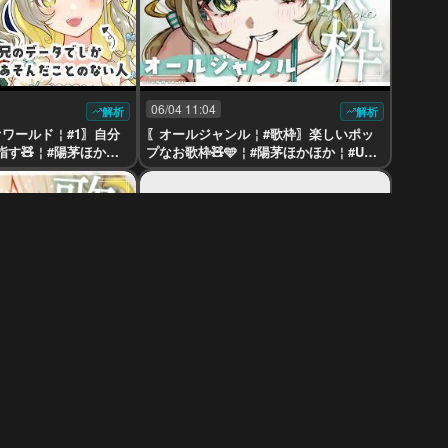
06/04 11:04
解析
解析
ワールド￤#1〗自分
〖オールジャンル￤#歌枠〗楽しいポッ
す🧸￤#陽茅ほかほ
プなお歌枠🧸🩵￤#陽茅ほかほか￤#Uni
#Vtuber
VIRTUAL #Vtuber
メン限
05/29 10:01
解析
〖メン限￤同時視聴〗君に届け🧸どう
￤#歌枠〗ゲリラのお
も、風早茅くんです。￤#陽茅ほかほか
かほか￤#UniVIRTU
￤#UniVIRTUAL #Vtuber