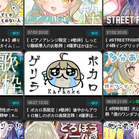
07/03 20:02
07/02 20:05
解析
解析
￤#４〗縛り
〖ピアノアレンジ限定￤#歌枠〗しっと
〖#STREETFIG
タイム￤#
り睡眠導入のお歌🧸￤#陽茅ほかほか￤#
ド4🧸イングリッド
vtuberin
UniVIRTUAL #Vtuber
陽茅ほかほか￤#UniV
メン
06/26 21:00
06/27 13:02
解析
解析
〖#同時視聴〗犬
男性ボーカ
〖ボカロ系限定￤#歌枠〗途中からアウ
🧸『僕のワンダフル
🩵￤#陽
トロ無しのボカロ曲限定🧸￤#陽茅ほか
#陽茅ほかほか￤#Uni
Vtuber
ほか￤#UniVIRTUAL #Vtuber