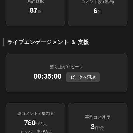
高評価数
コメント数 (動画)
87
6
👍
件
ライブエンゲージメント ＆ 支援
盛り上がりピーク
00:35:00
ピークへ飛ぶ
総コメント / 参加者
平均コメ速度
780
/ 25人
3
件/分
メンバー率: 58%