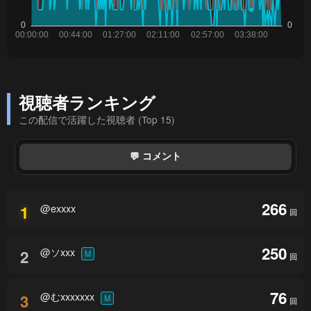
視聴者ランキング
この配信で活躍した視聴者 (Top 15)
💬 コメント
266
@exxxx
1
回
250
@ソxxx
2
M
回
76
@むxxxxxxx
3
M
回