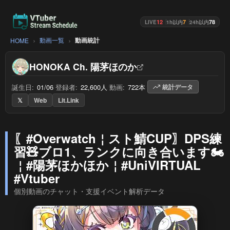
12
7
78
LIVE
1h以内
24h以内
動画一覧
動画統計
HOME
HONOKA Ch. 陽茅ほのか
誕生日:
01/06
/
登録者:
22,600人
/
動画:
722本
/
統計データ
𝕏
Web
Lit.Link
〖#Overwatch￤スト鯖CUP〗DPS練
習🧸ブロ1、ランクに向き合います🏍️
￤#陽茅ほかほか￤#UniVIRTUAL
#Vtuber
個別動画のチャット・支援イベント解析データ