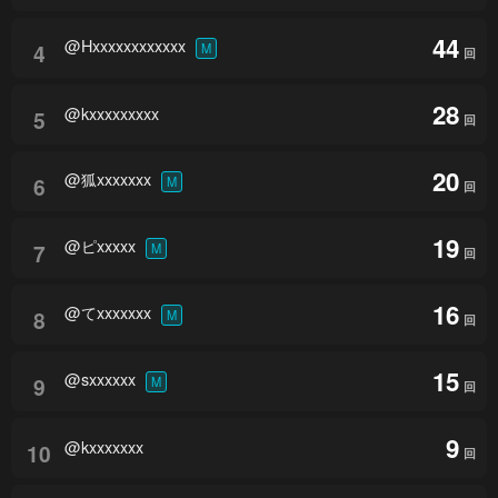
44
@Hxxxxxxxxxxxx
4
M
回
28
@kxxxxxxxxx
5
回
20
@狐xxxxxxx
6
M
回
19
@ピxxxxx
7
M
回
16
@てxxxxxxx
8
M
回
15
@sxxxxxx
9
M
回
9
@kxxxxxxx
10
回