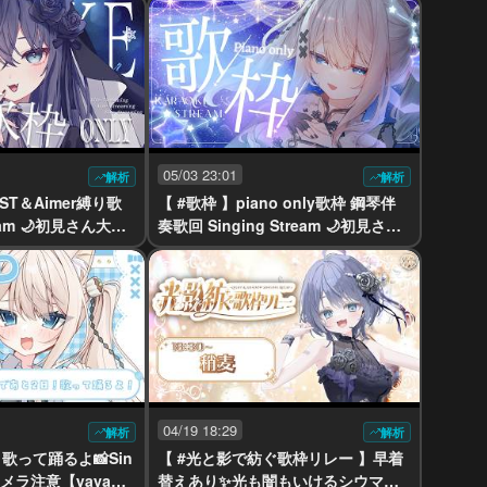
05/03 23:01
解析
解析
IST＆Aimer縛り歌
【 #歌枠 】piano only歌枠 鋼琴伴
ream 🌙初見さん大歓
奏歌回 Singing Stream 🌙初見さん
【VTuber】
大歓迎【yayamugi】【VTuber】
04/19 18:29
解析
解析
歌って踊るよ📸Sin
【 #光と影で紡ぐ歌枠リレー 】早着
 ※カメラ注意【yayamu
替えあり✨光も闇もいけるシウマイ