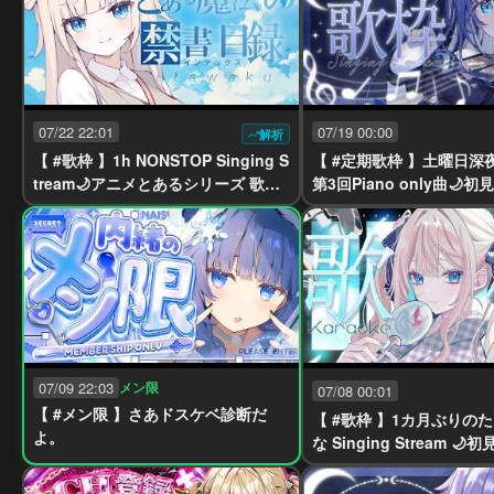
07/22 22:01
07/19 00:00
解析
【 #歌枠 】1h NONSTOP Singing S
【 #定期歌枠 】土曜日深
tream🌙アニメとあるシリーズ 歌回
第3回Piano only曲🌙
【稍麦】 #karaoke #vtuber
【#yayamugi】【#karao
07/09 22:03
メン限
07/08 00:01
【 #メン限 】さあドスケベ診断だ
【 #歌枠 】1カ月ぶりのた
よ。
な Singing Stream 
yayamugi】【#karaoke