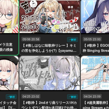
e】
05/06 20:58
05/05 23:00
解析
カメラ注意
【 #推しはなに味歌枠リレー 】キミ
【 #歌枠 】EGO
 隻眼の残像
の苦を浄化しようか(?)【yayamug
枠 Singing St
i】【VTuber】
迎【yayamugi】
04/25 23:02
04/24 23:09
解析
解析
ハイタッチ会
【 #歌枠 】2ndオリ曲リリース1Hカ
【 #超美麗歌枠】
gi】【VTu
ウントダウン配信✨本日M3でお待ち
ging Stream