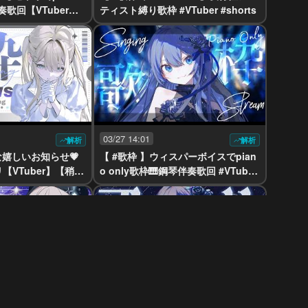
奏歌回【VTuber】
ティスト縛り歌枠 #VTuber #shorts
03/27 14:01
解析
解析
Gな嬉しいお知らせ💗
【 #歌枠 】ウィスパーボイスでpian
【VTuber】【稍
o only歌枠🎹鋼琴伴奏歌回 #VTuber
#稍麦
03/18 14:09
解析
解析