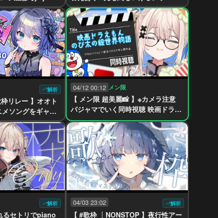
です【VTuber】【yayamugi】
04/12 00:12
メン限
解析
【 メン限 超美麗📸 】※カメラ注意
歌枠リレー 】オオト
パジャマでいく同時視聴 映画ドラえ
ニメソングをギャッ
もんのび太の絵世界物語
Tuber】【稍麦】
04/03 23:02
解析
解析
れるセトリでpiano
【 #歌枠 ┊︎NONSTOP 】夜行性アー