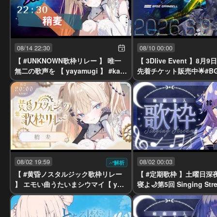
08/14 22:30
08/10 00:00
【 #UNKNOWN歌枠リレー 】 唯一
【 3Dlive Event 】8月9
無二の歌声を 【 yayamugi 】 #kara
先着チケット販売中🌟#B
oke #vtuber
ェス
08/02 19:59
08/02 00:03
解析
【 #黄昏ノスタルジック歌枠リレー
【 #定期歌枠 】土曜日深
】 エモい曲うたいまシウマイ【 yay
寝よ🌙第5回 Singing St
amugi 】 #karaoke #vtuber
様大歓迎 歌回 【稍麦】 #ka
vtuber