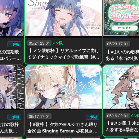
05/24 23:01
メン限
05/23 17:01
解析
【 メン限歌枠 】リアルライブに向け
深夜の定期歌
【 #ぶいのね歌
てダイナミックマイクで歌練習【#y
カロバラード
ある『本当の想
ayamugi】
amugi】
みに届ける【#yay
ke】
05/16 22:01
メン
05/17 17:01
解析
解析
【 #メン限 】
だけの歌枠
【 #歌枠 】夕方のヨルシカさん縛り
ムをする※暴言な
見さん大歓迎
全20曲 Singing Stream 🌙初見さん
yayamugi】#Tre
ke】
大歓迎【#yayamugi】【#karaok