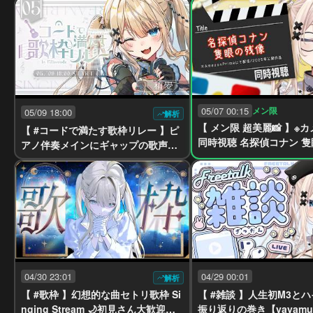
05/07 00:15
メン限
05/09 18:00
解析
【 メン限 超美麗📸 】※
【 #コードで満たす歌枠リレー 】ピ
同時視聴 名探偵コナン
アノ伴奏メインにギャップの歌声を
🥟Singing Stream 【yayamugi】
【VTuber】
04/30 23:01
04/29 00:01
解析
【 #歌枠 】幻想的な曲セトリ歌枠 Si
【 #雑談 】人生初M3と
nging Stream 🌙初見さん大歓迎【y
振り返りの巻き【yayamu