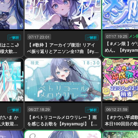
07/17 19:25
メン
07/17 23:01
解析
解析
【 #メン限 】
夜はここ🌙
【 #歌枠 】アーカイブ復活! リアイ
めん。【#yayamu
初見様大歓迎
ベ振り返りとアニソン全17曲 【#ya
e】
ke】
yamugi】【#karaoke】
06/27 18:29
06/12 21:59
解析
解析
だいま か
【 #ペトリコールメロウリレー 】雨
【 #ナウい平成
初見大歓迎【#
を感じるお歌を【#yayamugi】【#k
本日100回目の
】
araoke】
ニソンでオオトリ！
【#karaoke】