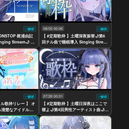
08/05 00:06
解析
解析
NONSTOP 梶浦由記
【 #定期歌枠 】土曜深夜振替🌙第6
ing Stream🌙 【
回チル曲で睡眠導入 Singing Strea
raoke #vtuber
m🌙 歌回 【稍麦】 #karaoke #vtub
er
07/26 00:01
解析
解析
ドル歌枠リレー 】 オ
【 #定期歌枠 】土曜日深夜はここで
る清楚なアイドルシ
寝よ🌙第4回男性アーティスト曲🌙
 #karaoke #vt
歌回 【yayamugi】 #karaoke #vtu
ber