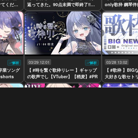
けてくださ
返ってきた。90点未満で即終了‼️歌
only歌枠 鋼琴伴
枠【VTuber】【稍麦】#4
【稍麦】
03/29 12:01
03/28 13:02
解析
解析
 】卒業ソング
【 #時を繋ぐ歌枠リレー 】ギャップ
【 #歌枠 】BI
歌枠🌸 #VTuber #shorts
の歌声でし【VTuber】【稍麦】#PR
大好きな歌セトリ
麦】
03/21 09:31
03/20 14:01
解析
解析