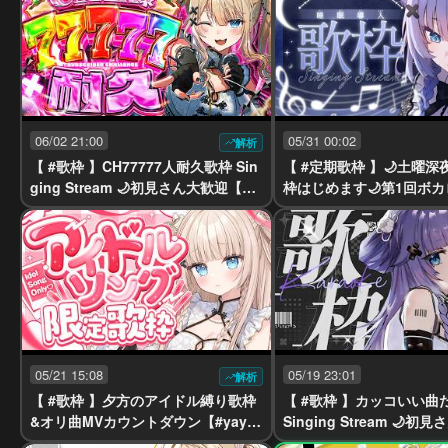
06/02 21:00
05/31 00:02
解析
【 #歌枠 】CH77777人耐久歌枠 Sin
【 #定期歌枠 】🌙土曜
ging Stream 🌙初見さん大歓迎【#y
枠はじめます🌙第1回ボ
ayamugi】【#karaoke】
曲🌙 初見様大歓迎【#yay
【#karaoke】
05/21 15:08
05/19 23:01
解析
【 #歌枠 】夕方のアイドル縛り歌枠
【 #歌枠 】カッコいい曲
&オリ曲MVカウントダウン【#yaya
Singing Stream 🌙初
mugi】【#karaoke】
【#yayamugi】【#karao