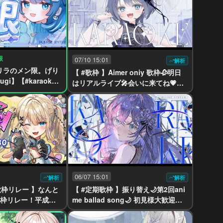
限
07/10 15:01
解析
ゲリラのメン限。げり
【 #歌枠 】Aimer oniy 歌枠🥀明日
gi】【#karaok
はリアルライブ🎤会いに来てね💗
【#yayamugi】【#karaoke】
06/07 15:01
解析
解析
歌枠リレー 】なんと
【 #定期歌枠 】振り替え🌙第2回ani
歌枠リレー！平成ア
me ballad song🌙 初見様大歓迎【#
【#yayamugi】
yayamugi】【#karaoke】