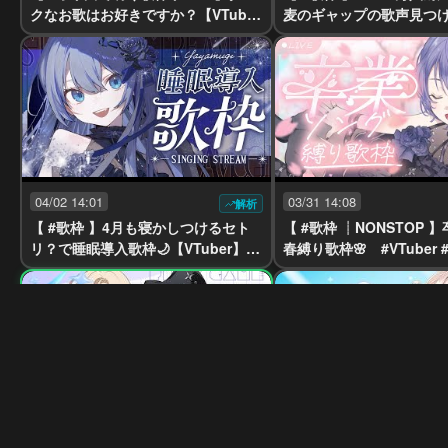
クなお歌はお好きですか？【VTube
麦のギャップの歌声見つ
r】【稍麦】
い⚡【VTuber】
04/02 14:01
03/31 14:08
解析
【 #歌枠 】4月も寝かしつけるセト
【 #歌枠 ┊︎NONSTOP
リ？で睡眠導入歌枠🌙【VTuber】
春縛り
【稍麦】
03/26 13:08
メン限
03/22 12:30