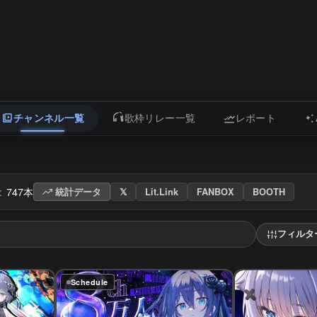
チャンネル一覧
歌枠リレー一覧
レポート
:
747本
統計データ
𝕏
Lit.Link
FANBOX
BOOTH
フィルタ
Schedule