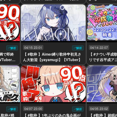
してます✨ 【yayamugi】【VTube
gi】【VTuber】
r】
04/15 23:01
04/14 22:07
解析
解析
未満で即終
【 #歌枠 】Aimer縛り歌枠🌹初見さ
【 #ナウい平成
VTuber】#
ん大歓迎【yayamugi】【VTuber】
リです🥟平成ア
プの歌声で🌹【V
04/07 23:00
04/05 23:02
解析
解析
久歌枠⚡稍
【 #歌枠 】1年ぶりのあの鬼企画が
【 #歌枠 】超眠