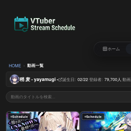
ホーム
動画一覧
HOME
稍 麦 - yayamugi -
誕生日:
02/22
登録者:
79,700人
動画
/
/
Schedule
Schedule