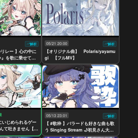
05/21 20:00
解析
解析
枠リレー 】心の中に
【オリジナル曲】 Polaris/yayamu
い』を歌に乗せてき
gi 【フルMV】
amugi】【#karao
限
05/13 23:01
解析
木にいじめられるゲー
【 #歌枠 】バラードも好きな曲も歌
んて吐きません【#
う Singing Stream 🌙初見さん大歓
esHateYou
迎【#yayamugi】【#karaoke】