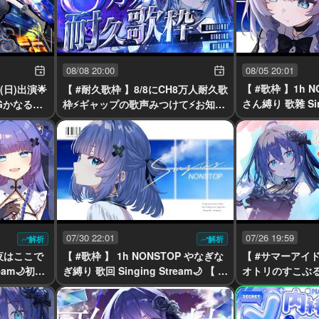
08/05 20:01
08/08 20:00
【 #歌枠 】1h 
日(日)出演🌟
【 #耐久歌枠 】8/8にCH8万人耐久歌
さん縛り 歌雜 Sing
Gかなるフ
枠⚡ギャップの歌声みつけて⚡お知ら
yayamugi 】 #ka
せあり 歌回 【 yayamugi 】 #karao
ke #vtuber
07/30 22:01
07/26 19:59
解析
解析
夜はここで
【 #歌枠 】 1h NONSTOP やなぎな
【 #サマーアイ
ream🌙初見
ぎ縛り 歌回 Singing Stream🌙 【 y
オトリのすこぶ
raoke #
ayamugi 】 #karaoke #vtuber
ウマイ出陣🥟【稍麦】
uber