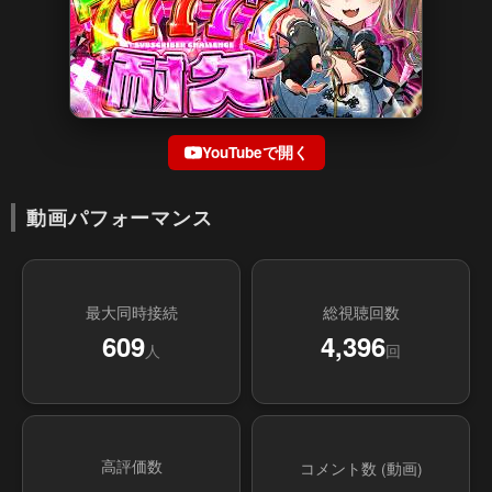
YouTubeで開く
動画パフォーマンス
最大同時接続
総視聴回数
609
4,396
人
回
高評価数
コメント数 (動画)