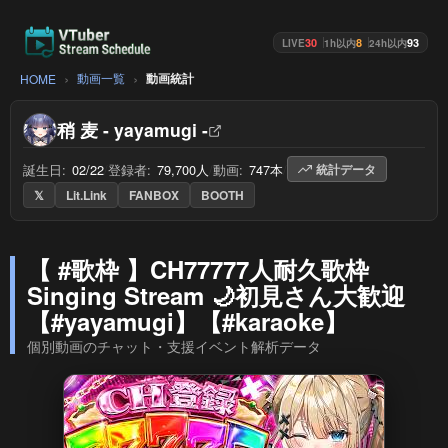
30
8
93
LIVE
1h以内
24h以内
動画一覧
動画統計
HOME
稍 麦 - yayamugi -
誕生日:
02/22
/
登録者:
79,700人
/
動画:
747本
/
統計データ
𝕏
Lit.Link
FANBOX
BOOTH
【 #歌枠 】CH77777人耐久歌枠
Singing Stream 🌙初見さん大歓迎
【#yayamugi】【#karaoke】
個別動画のチャット・支援イベント解析データ