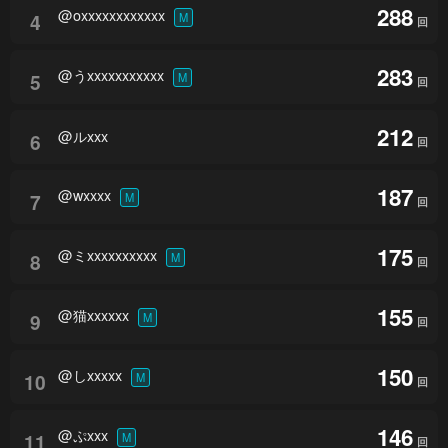
288
@oxxxxxxxxxxxx
4
M
回
283
@うxxxxxxxxxxx
5
M
回
212
@ルxxx
6
回
187
@wxxxx
7
M
回
175
@ミxxxxxxxxxx
8
M
回
155
@猫xxxxxx
9
M
回
150
@しxxxxx
10
M
回
146
@ぷxxx
11
M
回