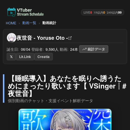
8
0
99
LIVE
1h以内
24h以内
動画一覧
動画統計
HOME
夜世音 - Yoruse Oto -
誕生日:
06/04
/
登録者:
9,590人
/
動画:
24本
/
統計データ
𝕏
Lit.Link
Creatia
【睡眠導入】あなたを眠りへ誘うた
めにまったり歌います【 VSinger┊#
夜世音】
個別動画のチャット・支援イベント解析データ