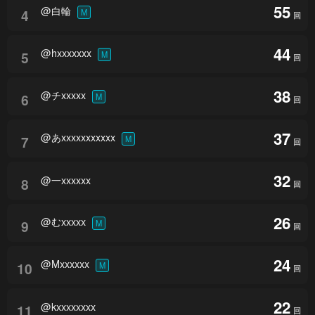
55
@白輪
4
M
回
44
@hxxxxxxx
5
M
回
38
@チxxxxx
6
M
回
37
@あxxxxxxxxxxx
7
M
回
32
@一xxxxxx
8
回
26
@むxxxxx
9
M
回
24
@Mxxxxxx
10
M
回
22
@kxxxxxxxx
11
回