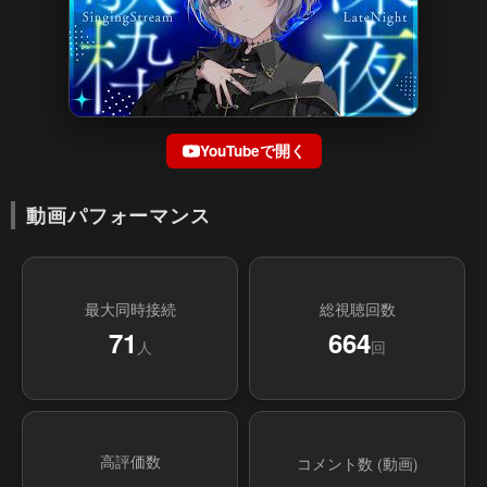
YouTubeで開く
動画パフォーマンス
最大同時接続
総視聴回数
71
664
人
回
高評価数
コメント数 (動画)