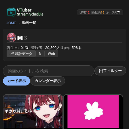
12
15
71
LIVE
1h以内
24h以内
動画一覧
HOME
IMI
誕生日:
01/31
/
登録者:
20,800人
/
動画:
528本
統計データ
𝕏
Web
フィルター
カード表示
カレンダー表示