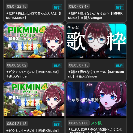
08/07 22:15
08/07 03:47
解析
解析
✦歌枠✦俺はボカロで育ったんだよ【I
✦朝枠✦寝れないからうたう【IMI/RK
MI/RKMusic】
Music】＃新人Vsinger
08/06 20:02
08/05 07:15
解析
解析
✦ピクミン4✦その2【IMI/RKMusic】
✦朝枠✦寝れなくてオール【IMI/RKMu
＃新人Vsinger
sic】＃新人Vsinger
08/02 21:00
メン限
08/04 21:18
解析
✦たぶん歌練✦ゆるい配信へようこそ
✦ピクミン4✦その1【IMI/RKMusic】