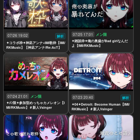
07/25 17:01
メン限
07/26 19:02
解析
✦雑談枠✦俺の奥歯がBad girlなんだ
✦コラボ枠✦神凪アンナ×IMI歌枠【IMI/
よ【IMI/RKMusic】
RKMusic】【神凪アンナ/Re:AcT】
07/24 21:01
メン限
07/23 20:40
解析
✦ﾒﾝ限✦参加型めっちゃカメレオン【I
✦04✦Detroit: Become Human【IMI/
MI/RKMusic】＃新人Vsinger
RKMusic】＃新人Vsinger