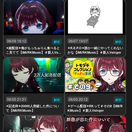
06/09 16:12
06/07 19:07
解析
解析
✦縦配信✦俺がもっちゅりん食べると
✦R.E.P.O✦誰か一緒にやってくれない
こ見てて【IMI/RKMusic】＃新人Vsin
かな【IMI/RKMusic】＃新人Vsinger
ger
06/05 21:31
06/03 20:12
解析
解析
✦記念枠✦20000人突破した件につい
✦ゲーム配信✦RKって＃その9【IMI/R
て【IMI/RKMusic】
KMusic】＃新人Vsinger