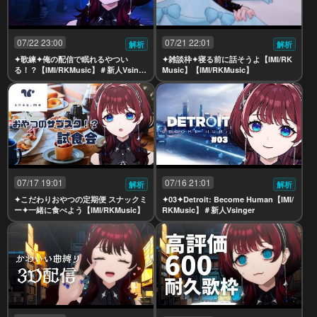
07/22 23:00
07/21 22:01
解析
解析
✦歌練✦俺の配信で眠れるやつい
✦雑談枠✦寝る前に話そうよ【IMI/RK
る！？【IMI/RKMusic】＃新人Vsinge
Music】【IMI/RKMusic】
r
07/17 19:01
07/16 21:01
解析
解析
✦こだわりおやつの定期便 スナックミ
✦03✦Detroit: Become Human【IMI/
ー✦一緒に食べよう【IMI/RKMusic】
RKMusic】＃新人Vsinger