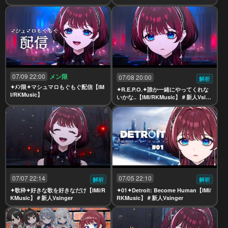
07/09 22:00
メン限
07/08 20:00
解析
✦ﾒﾝ限✦マシュマロもぐもぐ配信【IM
✦R.E.P.O.✦誰か一緒にやってくれな
I/RKMusic】
いかな..【IMI/RKMusic】＃新人Vsing
er
07/07 22:14
07/05 22:10
解析
解析
✦歌枠✦好きな歌を好きなだけ【IMI/R
✦01✦Detroit: Become Human【IMI/
KMusic】＃新人Vsinger
RKMusic】＃新人Vsinger