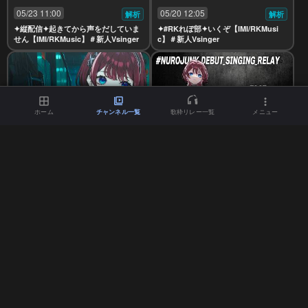
05/23 11:00
05/20 12:05
解析
解析
✦縦配信✦起きてから声をだしていま
✦#RKれぽ部✦いくぞ【IMI/RKMusi
せん【IMI/RKMusic】＃新人Vsinger
c】＃新人Vsinger
ホーム
チャンネル一覧
歌枠リレー一覧
メニュー
05/20 01:30
05/16 09:30
解析
解析
✦縦配信✦ノープランの歌と喋り【IM
【歌枠リレー】NUROJUNKデビュー
I/RKMusic】＃新人Vsinger
がちでおめでとう #NUROJUNK_DEB
UT_SINGING_RELAY【IMI/RK Musi
c】
05/12 13:00
05/09 13:35
解析
解析
✦縦配信✦練習するよ【IMI/RKMusi
✦ゲーム配信✦RKで誰が1番モテるの