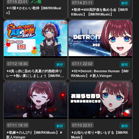
07/15 22:01
メン限
07/14 21:11
解析
✦ﾒﾝ限✦かわいい歌枠【IMI/RKMusi
✦歌枠✦600高評価を集める会【IMI/R
c】
KMusic】【IMI/RKMusic】
07/12 18:30
07/11 22:02
解析
解析
✦#真っ赤に染めろ真夏の灼熱歌枠リ
✦02✦Detroit: Become Human【IMI/
レー✦熱い夏にしましょう【IMI/RKM
RKMusic】＃新人Vsinger
usic】
07/11 19:10
07/10 22:01
解析
解析
✦歌練✦のんびり【IMI/RKMusic】＃
✦お知らせ有り✦歌いもする【IMI/RK
新人Vsinger
Music】