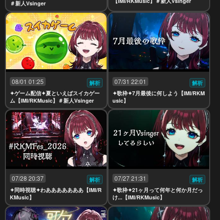
【IMI/RKMusic】＃新人Vsinger
＃新人Vsinger
08/01 01:25
07/31 22:01
解析
解析
✦ゲーム配信✦夏といえばスイカゲー
✦歌枠✦7月最後に何しよう【IMI/RKM
ム【IMI/RKMusic】＃新人Vsinger
usic】
07/28 20:37
07/27 21:31
解析
解析
✦同時視聴✦わあああああああ【IMI/R
✦歌枠✦21ヶ月って何年と何か月だっ
KMusic】
け...【IMI/RKMusic】