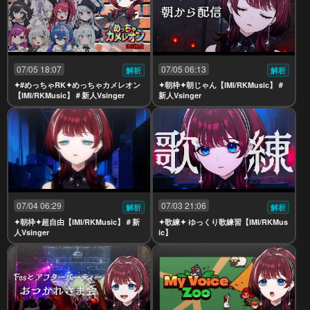
07/05 18:07
07/05 06:13
解析
解析
✦#めっちゃRK✦めっちゃカメレオン
✦朝枠✦朝じゃん【IMI/RKMusic】＃
【IMI/RKMusic】＃新人Vsinger
新人Vsinger
07/04 06:29
07/03 21:06
解析
解析
✦朝枠✦超自由【IMI/RKMusic】＃新
✦歌練✦ ゆっくり歌練習【IMI/RKMus
人Vsinger
ic】