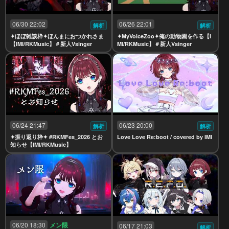
06/30 22:02
06/26 22:01
解析
解析
✦ほぼ雑談枠✦ほんまにおつかれさま
✦MyVoiceZoo✦俺の動物園を作る【I
【IMI/RKMusic】＃新人Vsinger
MI/RKMusic】＃新人Vsinger
06/24 21:47
06/23 20:00
解析
解析
✦振り返り枠✦ #RKMFes_2026 とお
Love Love Re:boot / covered by IMI
知らせ【IMI/RKMusic】
06/20 18:30
メン限
06/17 21:03
解析