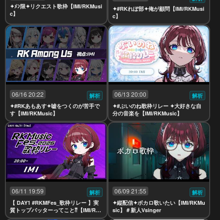
✦ﾒﾝ限✦リクエスト歌枠【IMI/RKMusi
✦#RKれぽ部✦俺が顧問【IMI/RKMusi
c】
c】
06/16 20:22
06/13 20:00
解析
解析
✦#RKあもあす✦嘘をつくのが苦手で
✦#ぶいのね歌枠リレー ✦大好きな自
す【IMI/RKMusic】
分の音楽を【IMI/RKMusic】
06/11 19:59
06/09 21:55
解析
解析
【 DAY1 #RKMFes_歌枠リレー 】実
✦縦配信✦ボカロ歌いたい【IMI/RKMu
質トップバッターってこと⁇【IMI/RK
sic】＃新人Vsinger
Music】