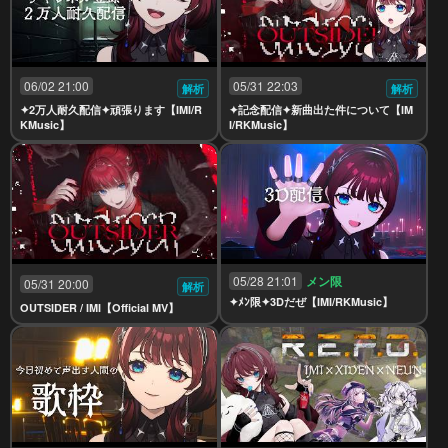
06/02 21:00
05/31 22:03
解析
解析
✦2万人耐久配信✦頑張ります【IMI/R
✦記念配信✦新曲出た件について【IM
KMusic】
I/RKMusic】
05/28 21:01
メン限
05/31 20:00
解析
✦ﾒﾝ限✦3Dだぜ【IMI/RKMusic】
OUTSIDER / IMI【Official MV】